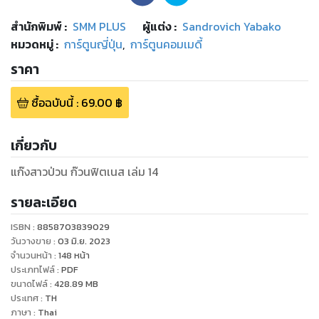
สำนักพิมพ์
:
SMM PLUS
ผู้แต่ง :
Sandrovich Yabako
หมวดหมู่
:
การ์ตูนญี่ปุ่น
,
การ์ตูนคอมเมดี้
ราคา
ซื้อฉบับนี้
:
69.00
฿
เกี่ยวกับ
แก๊งสาวป่วน ก๊วนฟิตเนส เล่ม 14
รายละเอียด
ISBN :
8858703839029
วันวางขาย
:
03 มิ.ย. 2023
จำนวนหน้า
:
148
หน้า
ประเภทไฟล์
:
PDF
ขนาดไฟล์
:
428.89
MB
ประเทศ
:
TH
ภาษา
:
Thai