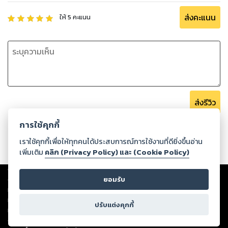
ส่งคะแนน
ให้
5
คะแนน
ส่งรีวิว
การใช้คุกกี้
เราใช้คุกกี้เพื่อให้ทุกคนได้ประสบการณ์การใช้งานที่ดียิ่งขึ้นอ่าน
เพิ่มเติม
คลิก (Privacy Policy) และ (Cookie Policy)
Copyright ©
2026
Storylog Co., Ltd. - สตอรี่ล็อกขอสงวนสิทธิ์ไม่รับผิดชอบ
ต่อผลงานหรือเนื้อหาใดที่อัปโหลดผ่านเว็บไซต์และปรากฏว่าละเมิดสิทธิใน
ยอมรับ
ทรัพย์สินทางปัญญาของบุคคลอื่นหรือขัดต่อกฎหมายและศีลธรรม ดังนั้น ผู้อ่าน
ทุกท่านโปรดใช้วิจารณญาณในการกลั่นกรองด้วยตนเอง และหากท่านพบว่าส่วน
ปรับแต่งคุกกี้
หนึ่งส่วนใดขัดต่อกฎหมายและศีลธรรม กรุณาแจ้งมายังบริษัท เพื่อทีมงานจะได้
ดำเนินการในทันที ทั้งนี้ ทางสตอรี่ล็อกขอสงวนลิขสิทธิ์ตามพระราชบัญญัติ