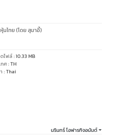
ุ้นไทย (โดย สุมาอี้)
ดไฟล์
:
10.33
MB
เทศ
:
TH
ษา
:
Thai
นรินทร์ โอฬารกิจอนันต์