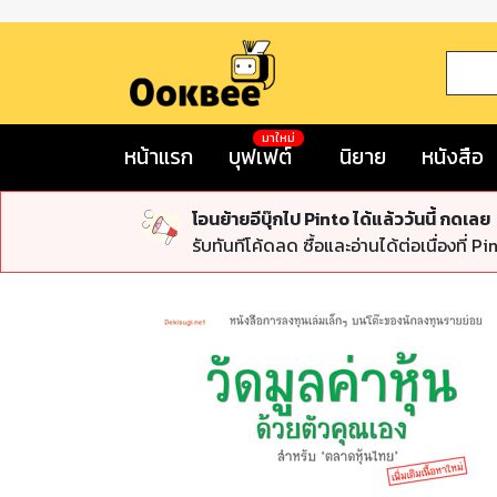
มาใหม่
หน้าแรก
บุฟเฟต์
นิยาย
หนังสือ
โอนย้ายอีบุ๊กไป Pinto ได้แล้ววันนี้ กดเลย
รับทันทีโค้ดลด ซื้อและอ่านได้ต่อเนื่องที่ Pi