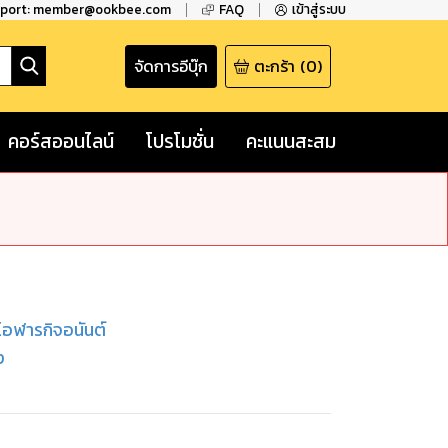
pport: member@ookbee.com
FAQ
เข้าสู่ระบบ
จัดการอีบุ๊ก
ตะกร้า
(
0
)
คอร์สออนไลน์
โปรโมชั่น
คะแนนสะสม
 โอฬารกิจอนันต์
ง