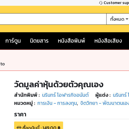
Customer su
ทั้งหมด
การ์ตูน
นิตยสาร
หนังสือพิมพ์
หนังสือเสียง
nto
วัดมูลค่าหุ้นด้วยตัวคุณเอง
สำนักพิมพ์
:
นรินทร์ โอฬารกิจอนันต์
ผู้แต่ง :
นรินทร์
หมวดหมู่
:
การเงิน - การลงทุน
,
จิตวิทยา - พัฒนาตนเอ
ราคา
ซื้อฉบับนี้
:
149.00
฿