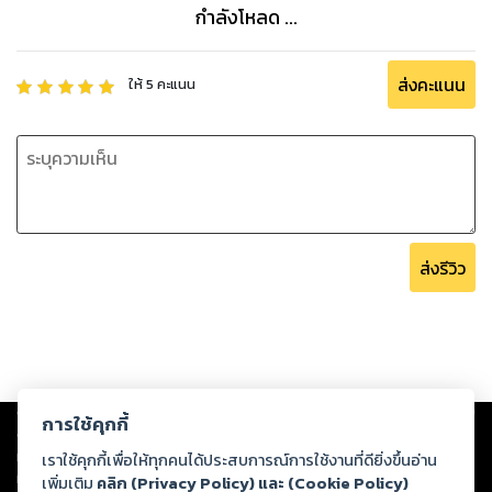
กำลังโหลด ...
ส่งคะแนน
ให้
5
คะแนน
ส่งรีวิว
Copyright ©
2026
Storylog Co., Ltd. - สตอรี่ล็อกขอสงวนสิทธิ์ไม่รับผิดชอบ
การใช้คุกกี้
ต่อผลงานหรือเนื้อหาใดที่อัปโหลดผ่านเว็บไซต์และปรากฏว่าละเมิดสิทธิใน
ทรัพย์สินทางปัญญาของบุคคลอื่นหรือขัดต่อกฎหมายและศีลธรรม ดังนั้น ผู้อ่าน
เราใช้คุกกี้เพื่อให้ทุกคนได้ประสบการณ์การใช้งานที่ดียิ่งขึ้นอ่าน
ทุกท่านโปรดใช้วิจารณญาณในการกลั่นกรองด้วยตนเอง และหากท่านพบว่าส่วน
เพิ่มเติม
คลิก (Privacy Policy) และ (Cookie Policy)