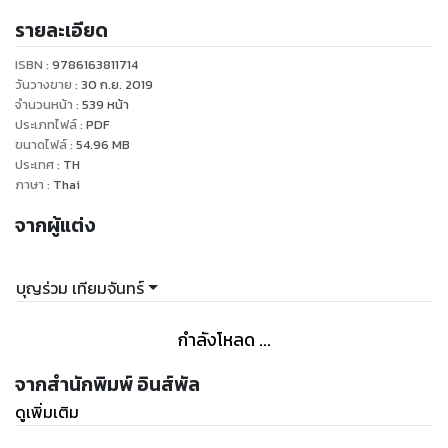
รัฐธรรมนูญ พ.ศ. ๒๕๖๑ (๖) พ.ร.ป. ว่าด้วยวิธีพิจารณาคดีอาญา
รายละเอียด
ของผู้ดำรงตำแหน่ง ทางการเมือง พ.ศ. ๒๕๖๐ (๗) พ.ร.ป. ว่าด้วย
ผู้ตรวจการแผ่นดิน พ.ศ. ๒๕๖๐ (๘) พ.ร.ป. ว่าด้วยการป้องกันและ
ISBN :
9786163811714
ปราบปรามการทุจริต พ.ศ. ๒๕๖๑ (๙) พ.ร.ป. ว่าด้วยการตรวจเงิน
วันวางขาย
:
30 ก.ย. 2019
แผ่นดิน พ.ศ. ๒๕๖๑ (๑๐) พ.ร.ป. ว่าด้วยคณะกรรมการสิทธิมนุษย
จำนวนหน้า
:
539
หน้า
ประเภทไฟล์
:
PDF
ชนแห่งชาติ พ.ศ. ๒๕๖๐ สำหรับใช้ในการอ้างอิง สืบค้น การทำงาน
ขนาดไฟล์
:
54.96
MB
ด้านกฎหมาย ด้านการเมือง ประกอบการเรียน การสอน และการ
ประเทศ
:
TH
สอบต่างๆ เหมาะสำหรับนิสิต นักศึกษา นักกฎหมาย ผู้ที่งาน
ภาษา
:
Thai
เกี่ยวข้องกับกฎหมาย นักการเมืองทั้งหลาย และผู้ที่จะต้องสอบคัด
จากผู้แต่ง
เลือกแข่งขันเข้ารับราชการในองค์กรต่างๆ รวมถึงประชาชนผู้
สนใจทั่วไป
บุญร่วม เทียมจันทร์
กำลังโหลด ...
จากสำนักพิมพ์ อินส์พัล
ดูเพิ่มเติม