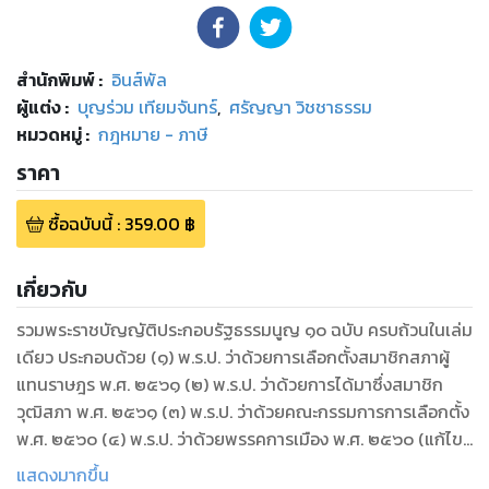
สำนักพิมพ์
:
อินส์พัล
ผู้แต่ง :
บุญร่วม เทียมจันทร์
,
ศรัญญา วิชชาธรรม
หมวดหมู่
:
กฎหมาย - ภาษี
ราคา
ซื้อฉบับนี้
:
359.00
฿
เกี่ยวกับ
รวมพระราชบัญญัติประกอบรัฐธรรมนูญ ๑๐ ฉบับ ครบถ้วนในเล่ม
เดียว ประกอบด้วย (๑) พ.ร.ป. ว่าด้วยการเลือกตั้งสมาชิกสภาผู้
แทนราษฎร พ.ศ. ๒๕๖๑ (๒) พ.ร.ป. ว่าด้วยการได้มาซึ่งสมาชิก
วุฒิสภา พ.ศ. ๒๕๖๑ (๓) พ.ร.ป. ว่าด้วยคณะกรรมการการเลือกตั้ง
พ.ศ. ๒๕๖๐ (๔) พ.ร.ป. ว่าด้วยพรรคการเมือง พ.ศ. ๒๕๖๐ (แก้ไข
เพิ่มเติม พ.ศ. ๒๕๖๑) (๕) พ.ร.ป. ว่าด้วยวิธีพิจารณาของศาล
แสดงมากขึ้น