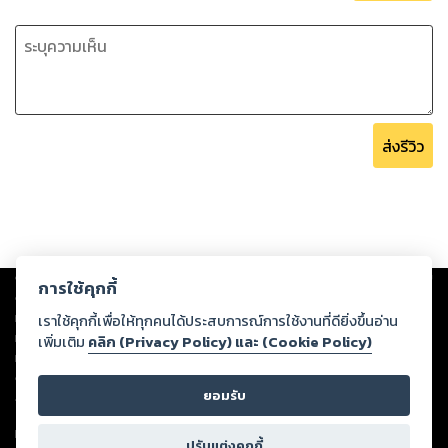
ส่งรีวิว
Copyright ©
2026
Storylog Co., Ltd. - สตอรี่ล็อกขอสงวนสิทธิ์ไม่รับผิดชอบ
การใช้คุกกี้
ต่อผลงานหรือเนื้อหาใดที่อัปโหลดผ่านเว็บไซต์และปรากฏว่าละเมิดสิทธิใน
ทรัพย์สินทางปัญญาของบุคคลอื่นหรือขัดต่อกฎหมายและศีลธรรม ดังนั้น ผู้อ่าน
เราใช้คุกกี้เพื่อให้ทุกคนได้ประสบการณ์การใช้งานที่ดียิ่งขึ้นอ่าน
ทุกท่านโปรดใช้วิจารณญาณในการกลั่นกรองด้วยตนเอง และหากท่านพบว่าส่วน
เพิ่มเติม
คลิก (Privacy Policy) และ (Cookie Policy)
หนึ่งส่วนใดขัดต่อกฎหมายและศีลธรรม กรุณาแจ้งมายังบริษัท เพื่อทีมงานจะได้
ดำเนินการในทันที ทั้งนี้ ทางสตอรี่ล็อกขอสงวนลิขสิทธิ์ตามพระราชบัญญัติ
ยอมรับ
ลิขสิทธิ์ พ.ศ. 2537 (ฉบับล่าสุด)
For support: member@ookbee.com
ปรับแต่งคุกกี้