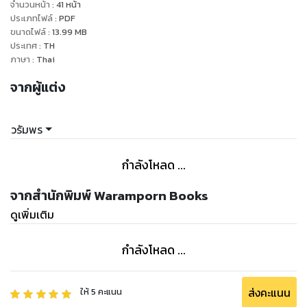
“ก็ที่ผมถามไปไง”
จำนวนหน้า
:
41
หน้า
“ฉะ…ฉัน ฉันไม่มีหนุ่มในฝัน”
ประเภทไฟล์
:
PDF
ขนาดไฟล์
:
13.99
MB
“งั้นผมก็มีสิทธิ์เป็นสามีคุณได้ใช่ไหม” อติชาถามกลับแบบไม่
ประเทศ
:
TH
อ้อมค้อม ทำเอาคนฟังถึงกับใจเต้นแรงกว่าเดิม
ภาษา
:
Thai
จากผู้แต่ง
วรัมพร
กำลังโหลด ...
จากสำนักพิมพ์ Waramporn Books
ดูเพิ่มเติม
กำลังโหลด ...
ส่งคะแนน
ให้
5
คะแนน