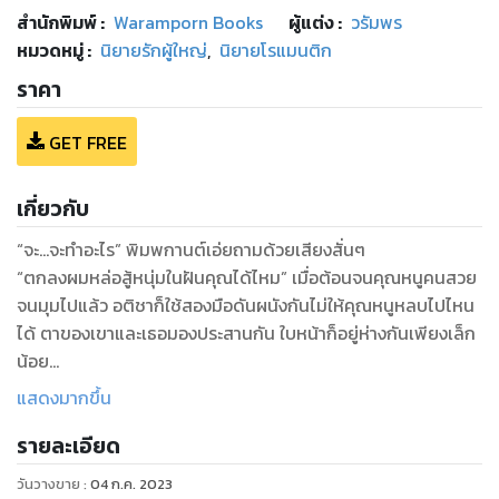
สำนักพิมพ์
:
Waramporn Books
ผู้แต่ง :
วรัมพร
หมวดหมู่
:
นิยายรักผู้ใหญ่
,
นิยายโรแมนติก
ราคา
GET FREE
เกี่ยวกับ
“จะ…จะทำอะไร” พิมพกานต์เอ่ยถามด้วยเสียงสั่นๆ
“ตกลงผมหล่อสู้หนุ่มในฝันคุณได้ไหม” เมื่อต้อนจนคุณหนูคนสวย
จนมุมไปแล้ว อติชาก็ใช้สองมือดันผนังกันไม่ให้คุณหนูหลบไปไหน
ได้ ตาของเขาและเธอมองประสานกัน ใบหน้าก็อยู่ห่างกันเพียงเล็ก
น้อย
“ถะ…ถอยไปเลยนะ นายบอดี้การ์ดบ้า” พิมพกานต์ที่ตอนนี้หัวใจ
แสดงมากขึ้น
เต้นรัวแรงเอ่ยไล่ด้วยเสียงตะกุกตะกัก
รายละเอียด
“ตอบผมมาก่อน”
“จะให้ตอบอะไรล่ะ”
วันวางขาย
:
04 ก.ค. 2023