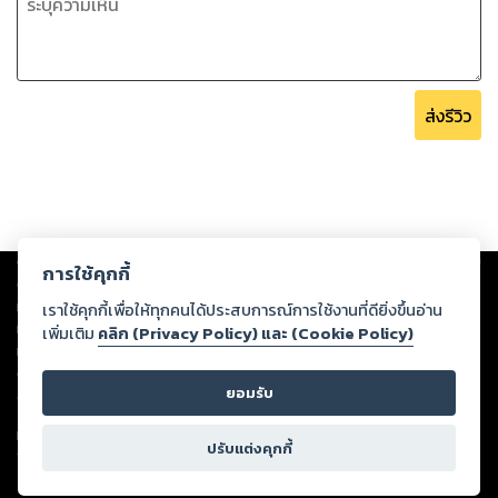
ส่งรีวิว
Copyright ©
2026
Storylog Co., Ltd. - สตอรี่ล็อกขอสงวนสิทธิ์ไม่รับผิดชอบ
การใช้คุกกี้
ต่อผลงานหรือเนื้อหาใดที่อัปโหลดผ่านเว็บไซต์และปรากฏว่าละเมิดสิทธิใน
ทรัพย์สินทางปัญญาของบุคคลอื่นหรือขัดต่อกฎหมายและศีลธรรม ดังนั้น ผู้อ่าน
เราใช้คุกกี้เพื่อให้ทุกคนได้ประสบการณ์การใช้งานที่ดียิ่งขึ้นอ่าน
ทุกท่านโปรดใช้วิจารณญาณในการกลั่นกรองด้วยตนเอง และหากท่านพบว่าส่วน
เพิ่มเติม
คลิก (Privacy Policy) และ (Cookie Policy)
หนึ่งส่วนใดขัดต่อกฎหมายและศีลธรรม กรุณาแจ้งมายังบริษัท เพื่อทีมงานจะได้
ดำเนินการในทันที ทั้งนี้ ทางสตอรี่ล็อกขอสงวนลิขสิทธิ์ตามพระราชบัญญัติ
ยอมรับ
ลิขสิทธิ์ พ.ศ. 2537 (ฉบับล่าสุด)
For support: member@ookbee.com
ปรับแต่งคุกกี้
Version
1.3.17