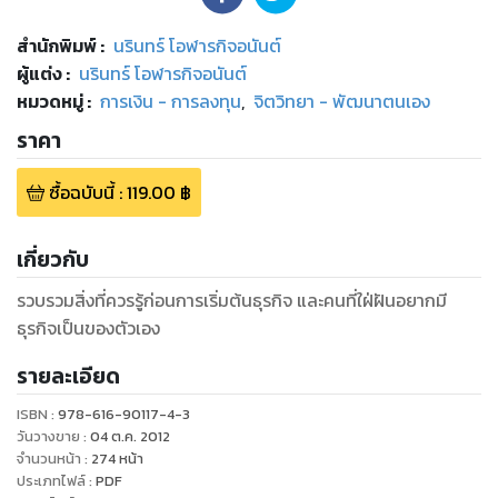
สำนักพิมพ์
:
นรินทร์ โอฬารกิจอนันต์
ผู้แต่ง :
นรินทร์ โอฬารกิจอนันต์
หมวดหมู่
:
การเงิน - การลงทุน
,
จิตวิทยา - พัฒนาตนเอง
ราคา
ซื้อฉบับนี้
:
119.00
฿
เกี่ยวกับ
รวบรวมสิ่งที่ควรรู้ก่อนการเริ่มต้นธุรกิจ และคนที่ใฝ่ฝันอยากมี
ธุรกิจเป็นของตัวเอง
รายละเอียด
ISBN :
978-616-90117-4-3
วันวางขาย
:
04 ต.ค. 2012
จำนวนหน้า
:
274
หน้า
ประเภทไฟล์
:
PDF