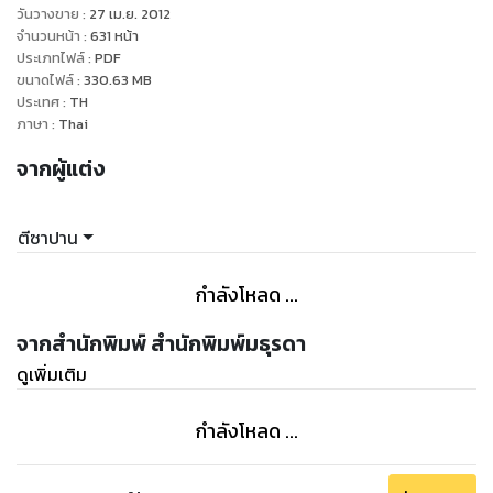
วิสาขา จะยอมลดทิฐิของตนกับเหตุการณ์ในวันวาน จนตะละปัด
วันวางขาย
:
27 เม.ย. 2012
กลายมาเป็นความรักได้ เพราะเหตุใด...??
จำนวนหน้า
:
631
หน้า
ประเภทไฟล์
:
PDF
ขนาดไฟล์
:
330.63
MB
วันวานกามเทพ ของ ตีซาปาน มีคำตอบค่ะ...!!
ประเทศ
:
TH
ภาษา
:
Thai
จากผู้แต่ง
ตีซาปาน
กำลังโหลด ...
จากสำนักพิมพ์ สำนักพิมพ์มธุรดา
ดูเพิ่มเติม
กำลังโหลด ...