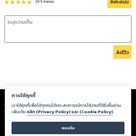
ส่งคะแนน
ให้
5
คะแนน
ส่งรีวิว
Copyright ©
2026
Storylog Co., Ltd. - สตอรี่ล็อกขอสงวนสิทธิ์ไม่รับผิดชอบ
การใช้คุกกี้
ต่อผลงานหรือเนื้อหาใดที่อัปโหลดผ่านเว็บไซต์และปรากฏว่าละเมิดสิทธิใน
ทรัพย์สินทางปัญญาของบุคคลอื่นหรือขัดต่อกฎหมายและศีลธรรม ดังนั้น ผู้อ่าน
เราใช้คุกกี้เพื่อให้ทุกคนได้ประสบการณ์การใช้งานที่ดียิ่งขึ้นอ่าน
ทุกท่านโปรดใช้วิจารณญาณในการกลั่นกรองด้วยตนเอง และหากท่านพบว่าส่วน
เพิ่มเติม
คลิก (Privacy Policy) และ (Cookie Policy)
หนึ่งส่วนใดขัดต่อกฎหมายและศีลธรรม กรุณาแจ้งมายังบริษัท เพื่อทีมงานจะได้
ดำเนินการในทันที ทั้งนี้ ทางสตอรี่ล็อกขอสงวนลิขสิทธิ์ตามพระราชบัญญัติ
ยอมรับ
ลิขสิทธิ์ พ.ศ. 2537 (ฉบับล่าสุด)