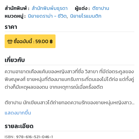
สำนักพิมพ์
:
สำนักพิมพ์มธุรดา
ผู้แต่ง :
ตีซาปาน
หมวดหมู่
:
นิยายดราม่า - ชีวิต
,
นิยายโรแมนติก
ราคา
ซื้อฉบับนี้
:
59.00
฿
เกี่ยวกับ
ความอาฆาตเคืองแค้นของหญิงสาวที่ชื่อ วิสาขา ที่มีต่อตระกูลของ
พิษณุพงศ์ ชายหนุ่มที่ต้องมาแบกรับภาระที่ตนเองไม่ได้ก่อ แต่ทั้งคู่
ต่างก็มีเหตุผลของตน จากเหตุการณ์เมื่อครั้งอดีต
ตีซาปาน นักเขียนสาวได้ถ่ายทอดความรักของชายหนุ่มหญิงสาว
ที่ทั้งๆครั้งหนึ่งของวันวาน มันบ่มเพาะขึ้นมาจากความเครียดแค้น
แสดงมากขึ้น
รายละเอียด
พิษณุพงศ์ จะต้องเจออุปสรรคความรัก ในครั้งนี้เช่นไร...??
ISBN :
978-616-521-046-1