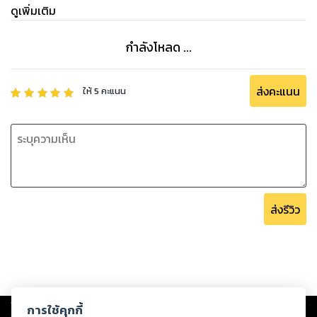
ดูเพิ่มเติม
กำลังโหลด ...
ส่งคะแนน
ให้
5
คะแนน
ส่งรีวิว
Copyright ©
2026
Storylog Co., Ltd. - สตอรี่ล็อกขอสงวนสิทธิ์ไม่รับผิดชอบ
การใช้คุกกี้
ต่อผลงานหรือเนื้อหาใดที่อัปโหลดผ่านเว็บไซต์และปรากฏว่าละเมิดสิทธิใน