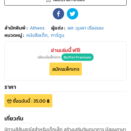
สำนักพิมพ์
:
Athens
ผู้แต่ง :
ผศ. บุบผา เรืองรอง
หมวดหมู่
:
หนังสือเด็ก
,
การ์ตูน
อ่านเล่มนี้ ฟรี!
เพียงมีแพ็กเกจ
Buffet Premium
สมัครแพ็กเกจ
ราคา
ซื้อฉบับนี้
:
35.00
฿
เกี่ยวกับ
นิทานสีสันสดใสสำหรับเด็กเล็ก สร้างเสริมจินตนาการ มีสองภาษา