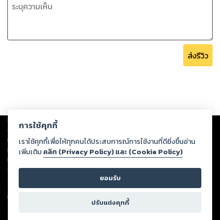
ส่งรีวิว
Copyright ©
2026
Storylog Co., Ltd. - สตอรี่ล็อกขอสงวนสิทธิ์ไม่รับผิดชอบ
การใช้คุกกี้
ต่อผลงานหรือเนื้อหาใดที่อัปโหลดผ่านเว็บไซต์และปรากฏว่าละเมิดสิทธิใน
ทรัพย์สินทางปัญญาของบุคคลอื่นหรือขัดต่อกฎหมายและศีลธรรม ดังนั้น ผู้อ่าน
เราใช้คุกกี้เพื่อให้ทุกคนได้ประสบการณ์การใช้งานที่ดียิ่งขึ้นอ่าน
ทุกท่านโปรดใช้วิจารณญาณในการกลั่นกรองด้วยตนเอง และหากท่านพบว่าส่วน
เพิ่มเติม
คลิก (Privacy Policy) และ (Cookie Policy)
หนึ่งส่วนใดขัดต่อกฎหมายและศีลธรรม กรุณาแจ้งมายังบริษัท เพื่อทีมงานจะได้
ดำเนินการในทันที ทั้งนี้ ทางสตอรี่ล็อกขอสงวนลิขสิทธิ์ตามพระราชบัญญัติ
ยอมรับ
ลิขสิทธิ์ พ.ศ. 2537 (ฉบับล่าสุด)
For support: member@ookbee.com
ปรับแต่งคุกกี้
Version
1.3.17