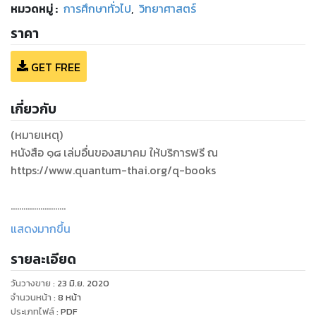
หมวดหมู่
:
การศึกษาทั่วไป
,
วิทยาศาสตร์
ราคา
GET FREE
เกี่ยวกับ
(หมายเหตุ)
หนังสือ ๑๘​ เล่มอื่นของสมาคม ให้บริการฟรี ณ
https://www.quantum-thai.org/q-books
.......................
แสดงมากขึ้น
ตอบคำถาม“ไอทีควอนตัม”(๑) ในสามสี่นาที ... รหัสลับเชิงควอน
รายละเอียด
ตัมคือ ? ประโยชน์ ?
คอมพิวเตอร์แบบควอนตัมดี ... หรือหลอก กับ 10 คำถามที่พบบ่อย
วันวางขาย
:
23 มิ.ย. 2020
และคำตอบที่ตอบบ่อย
จำนวนหน้า
:
8
หน้า
ประเภทไฟล์
:
PDF