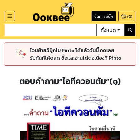
จัดการอีบุ๊ก
(
0
)
ทั้งหมด
โอนย้ายอีบุ๊กไป Pinto ได้แล้ววันนี้ กดเลย
รับทันทีโค้ดลด ซื้อและอ่านได้ต่อเนื่องที่ Pinto
ตอบคำถาม“ไอทีควอนตัม”(๑)