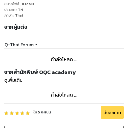
ขนาดไฟล์
:
11.12
MB
ติดตามเพิ่มเติมได้ที่
ประเทศ
:
TH
https://www.facebook.com/QuantumCryptoThailand
ภาษา
:
Thai
และ Q-Thai.Org
จากผู้แต่ง
Q-Thai Forum
กำลังโหลด ...
จากสำนักพิมพ์ OQC academy
ดูเพิ่มเติม
กำลังโหลด ...
ส่งคะแนน
ให้
5
คะแนน