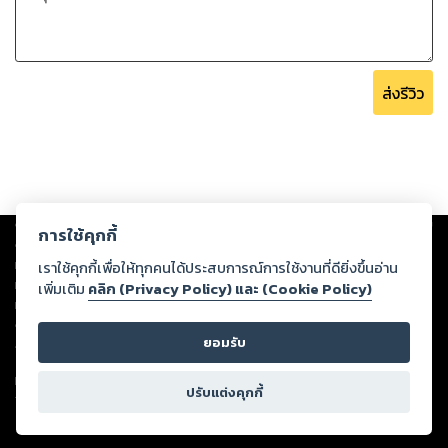
ส่งรีวิว
Copyright ©
2026
Storylog Co., Ltd. - สตอรี่ล็อกขอสงวนสิทธิ์ไม่รับผิดชอบ
การใช้คุกกี้
ต่อผลงานหรือเนื้อหาใดที่อัปโหลดผ่านเว็บไซต์และปรากฏว่าละเมิดสิทธิใน
ทรัพย์สินทางปัญญาของบุคคลอื่นหรือขัดต่อกฎหมายและศีลธรรม ดังนั้น ผู้อ่าน
เราใช้คุกกี้เพื่อให้ทุกคนได้ประสบการณ์การใช้งานที่ดียิ่งขึ้นอ่าน
ทุกท่านโปรดใช้วิจารณญาณในการกลั่นกรองด้วยตนเอง และหากท่านพบว่าส่วน
เพิ่มเติม
คลิก (Privacy Policy) และ (Cookie Policy)
หนึ่งส่วนใดขัดต่อกฎหมายและศีลธรรม กรุณาแจ้งมายังบริษัท เพื่อทีมงานจะได้
ดำเนินการในทันที ทั้งนี้ ทางสตอรี่ล็อกขอสงวนลิขสิทธิ์ตามพระราชบัญญัติ
ยอมรับ
ลิขสิทธิ์ พ.ศ. 2537 (ฉบับล่าสุด)
For support: member@ookbee.com
ปรับแต่งคุกกี้
Version
1.3.17