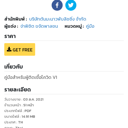
สำนักพิมพ์
:
บริษัทต้นมะนาวพับลิชชิ่ง จำกัด
ผู้แต่ง :
จ่าพิชิต ขจัดพาลชน
หมวดหมู่
:
คู่มือ
ราคา
GET FREE
เกี่ยวกับ
คู่มือสำหรับผู้ติดเชื้อโควิด V1
รายละเอียด
วันวางขาย
:
03 ส.ค. 2021
จำนวนหน้า
:
51
หน้า
ประเภทไฟล์
:
PDF
ขนาดไฟล์
:
14.91
MB
ประเทศ
:
TH
ภาษา
:
Thai