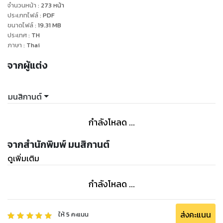
ที่รักใกล้จะจากเธอไปอีกคนแล้ว แบบนี้ชีวิตของอรุณฉายจะเป็น
จำนวนหน้า
:
273
หน้า
ประเภทไฟล์
:
PDF
ขนาดไฟล์
:
19.31
MB
ประเทศ
:
TH
ภาษา
:
Thai
จากผู้แต่ง
มนสิกานต์
กำลังโหลด ...
จากสำนักพิมพ์ มนสิกานต์
ดูเพิ่มเติม
กำลังโหลด ...
ส่งคะแนน
ให้
5
คะแนน