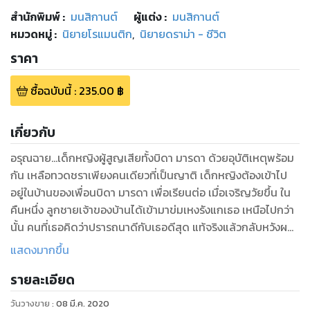
สำนักพิมพ์
:
มนสิกานต์
ผู้แต่ง :
มนสิกานต์
หมวดหมู่
:
นิยายโรแมนติก
,
นิยายดราม่า - ชีวิต
ราคา
ซื้อฉบับนี้
:
235.00
฿
เกี่ยวกับ
อรุณฉาย...เด็กหญิงผู้สูญเสียทั้งบิดา มารดา ด้วยอุบัติเหตุพร้อม
กัน เหลือทวดชราเพียงคนเดียวที่เป็นญาติ เด็กหญิงต้องเข้าไป
อยู่ในบ้านของเพื่อนบิดา มารดา เพื่อเรียนต่อ เมื่อเจริญวัยขึ้น ใน
คืนหนึ่ง ลูกชายเจ้าของบ้านได้เข้ามาข่มเหงรังแกเธอ เหนือไปกว่า
นั้น คนที่เธอคิดว่าปรารถนาดีกับเธอดีสุด แท้จริงแล้วกลับหวังผล
ประโยชน์ในตัวเธอ
แสดงมากขึ้น
ความจริงเรื่องนี้กับเรื่องการที่ถูกข่มเหงรังแก ทำให้เธอไม่อาจทน
รายละเอียด
อยู่ในบ้านนั้นต่อได้ จึงตัดสินใจเก็บกระเป๋ากลับบ้านสวนของตัวเอง
เมื่อกลับมาถึงเธอก็ได้พบกับข่าวร้าย ว่าหญิงชราเพียงคนเดียว
วันวางขาย
:
08 มี.ค. 2020