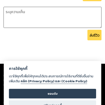
ส่งรีวิว
Copyright ©
2026
Storylog Co., Ltd. - สตอรี่ล็อกขอสงวนสิทธิ์ไม่รับผิดชอบ
การใช้คุกกี้
ต่อผลงานหรือเนื้อหาใดที่อัปโหลดผ่านเว็บไซต์และปรากฏว่าละเมิดสิทธิใน
ทรัพย์สินทางปัญญาของบุคคลอื่นหรือขัดต่อกฎหมายและศีลธรรม ดังนั้น ผู้อ่าน
เราใช้คุกกี้เพื่อให้ทุกคนได้ประสบการณ์การใช้งานที่ดียิ่งขึ้นอ่าน
ทุกท่านโปรดใช้วิจารณญาณในการกลั่นกรองด้วยตนเอง และหากท่านพบว่าส่วน
เพิ่มเติม
คลิก (Privacy Policy) และ (Cookie Policy)
หนึ่งส่วนใดขัดต่อกฎหมายและศีลธรรม กรุณาแจ้งมายังบริษัท เพื่อทีมงานจะได้
ดำเนินการในทันที ทั้งนี้ ทางสตอรี่ล็อกขอสงวนลิขสิทธิ์ตามพระราชบัญญัติ
ยอมรับ
ลิขสิทธิ์ พ.ศ. 2537 (ฉบับล่าสุด)
For support: member@ookbee.com