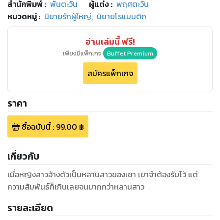
สำนักพิมพ์
:
พันตะวัน
ผู้แต่ง :
พฤศตะวัน
หมวดหมู่
:
นิยายรักผู้ใหญ่
,
นิยายโรแมนติก
อ่านเล่มนี้ ฟรี!
เพียงมีแพ็กเกจ
Buffet Premium
สมัครแพ็กเกจ
ราคา
ซื้อฉบับนี้
:
99.00
฿
เกี่ยวกับ
เมื่อหญิงสาวอ้างตัวเป็นหลานสาวของเขา เขาจำต้องรับไว้ แต่
ความสัมพันธ์ก็เกินเลยจนมากกว่าหลานสาว
รายละเอียด