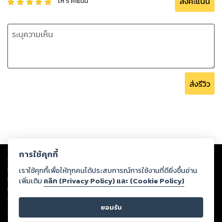
ส่งคะแนน
ให้
5
คะแนน
ส่งรีวิว
Copyright ©
2026
Storylog Co., Ltd. - สตอรี่ล็อกขอสงวนสิทธิ์ไม่รับผิดชอบ
การใช้คุกกี้
ต่อผลงานหรือเนื้อหาใดที่อัปโหลดผ่านเว็บไซต์และปรากฏว่าละเมิดสิทธิใน
ทรัพย์สินทางปัญญาของบุคคลอื่นหรือขัดต่อกฎหมายและศีลธรรม ดังนั้น ผู้อ่าน
เราใช้คุกกี้เพื่อให้ทุกคนได้ประสบการณ์การใช้งานที่ดียิ่งขึ้นอ่าน
ทุกท่านโปรดใช้วิจารณญาณในการกลั่นกรองด้วยตนเอง และหากท่านพบว่าส่วน
เพิ่มเติม
คลิก (Privacy Policy) และ (Cookie Policy)
หนึ่งส่วนใดขัดต่อกฎหมายและศีลธรรม กรุณาแจ้งมายังบริษัท เพื่อทีมงานจะได้
ดำเนินการในทันที ทั้งนี้ ทางสตอรี่ล็อกขอสงวนลิขสิทธิ์ตามพระราชบัญญัติ
ยอมรับ
ลิขสิทธิ์ พ.ศ. 2537 (ฉบับล่าสุด)