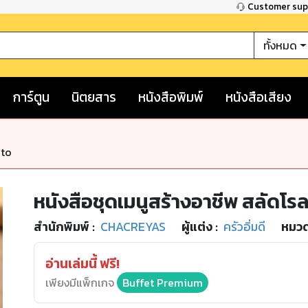
Customer su
ทั้งหมด
การ์ตูน
นิตยสาร
หนังสือพิมพ์
หนังสือเสียง
nto
หนังสือชุดเมนูสร้างอาชีพ สลัดโร
สำนักพิมพ์
:
CHACREYAS
ผู้แต่ง :
ครัวอิ่มดี
หมวด
อ่านเล่มนี้ ฟรี!
เพียงมีแพ็กเกจ
Buffet Premium