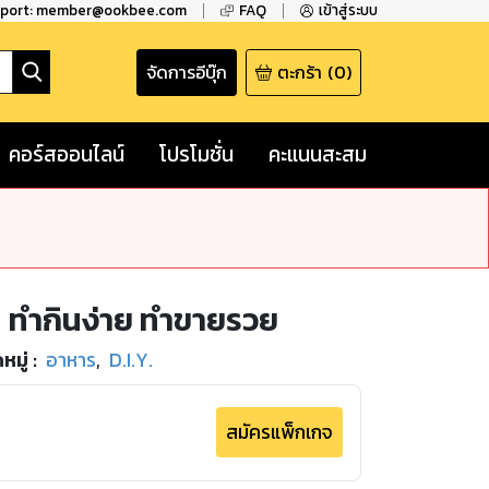
pport: member@ookbee.com
FAQ
เข้าสู่ระบบ
จัดการอีบุ๊ก
ตะกร้า
(
0
)
คอร์สออนไลน์
โปรโมชั่น
คะแนนสะสม
ล ทำกินง่าย ทำขายรวย
หมู่
:
อาหาร
,
D.I.Y.
สมัครแพ็กเกจ