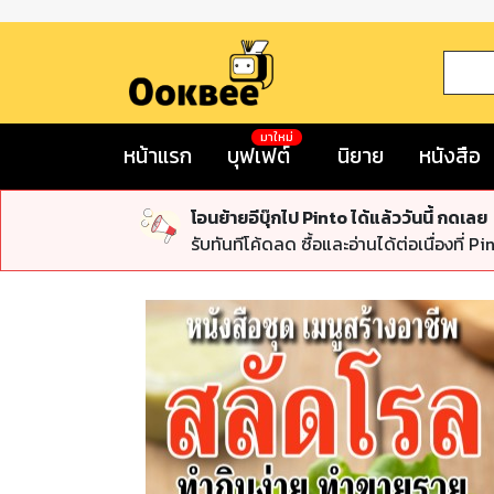
มาใหม่
หน้าแรก
บุฟเฟต์
นิยาย
หนังสือ
โอนย้ายอีบุ๊กไป Pinto ได้แล้ววันนี้ กดเลย
รับทันทีโค้ดลด ซื้อและอ่านได้ต่อเนื่องที่ Pi