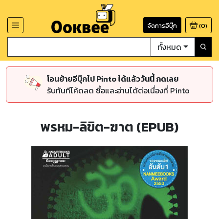
จัดการอีบุ๊ก
(
0
)
ทั้งหมด
โอนย้ายอีบุ๊กไป Pinto ได้แล้ววันนี้ กดเลย
รับทันทีโค้ดลด ซื้อและอ่านได้ต่อเนื่องที่ Pinto
พรหม-ลิขิต-ฆาต (EPUB)