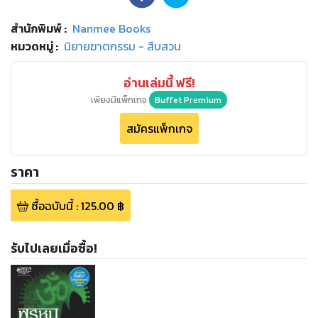
สำนักพิมพ์
:
Nanmee Books
หมวดหมู่
:
นิยายฆาตกรรม - สืบสวน
อ่านเล่มนี้ ฟรี!
เพียงมีแพ็กเกจ
Buffet Premium
สมัครแพ็กเกจ
ราคา
ซื้อฉบับนี้
:
125.00
฿
รับไปเลยเมื่อซื้อ!