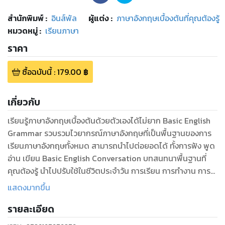
สำนักพิมพ์
:
อินส์พัล
ผู้แต่ง :
ภาษาอังกฤษเบื้องต้นที่คุณต้องรู้
หมวดหมู่
:
เรียนภาษา
ราคา
ซื้อฉบับนี้
:
179.00
฿
เกี่ยวกับ
เรียนรู้ภาษาอังกฤษเบื้องต้นด้วยตัวเองได้ไม่ยาก Basic English
Grammar รวบรวมไวยากรณ์ภาษาอังกฤษที่เป็นพื้นฐานของการ
เรียนภาษาอังกฤษทั้งหมด สามารถนำไปต่อยอดได้ ทั้งการฟัง พูด
อ่าน เขียน Basic English Conversation บทสนทนาพื้นฐานที่
คุณต้องรู้ นำไปปรับใช้ในชีวิตประจำวัน การเรียน การทำงาน การ
ท่องเที่ยวได้ไม่ยาก Basic English Vocabulary คำศัพท์ภาษา
แสดงมากขึ้น
อังกฤษพื้นฐาน หลากหลายหมวดหมู่ ครอบคลุมการสื่อสารในชีวิต
รายละเอียด
ประจำวันรอบด้าน