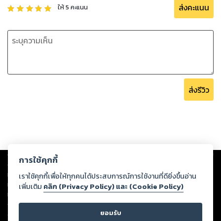
ส่งคะแนน
ให้
5
คะแนน
ส่งรีวิว
Copyright ©
2026
Storylog Co., Ltd. - สตอรี่ล็อกขอสงวนสิทธิ์ไม่รับผิดชอบ
การใช้คุกกี้
ต่อผลงานหรือเนื้อหาใดที่อัปโหลดผ่านเว็บไซต์และปรากฏว่าละเมิดสิทธิใน
ทรัพย์สินทางปัญญาของบุคคลอื่นหรือขัดต่อกฎหมายและศีลธรรม ดังนั้น ผู้อ่าน
เราใช้คุกกี้เพื่อให้ทุกคนได้ประสบการณ์การใช้งานที่ดียิ่งขึ้นอ่าน
ทุกท่านโปรดใช้วิจารณญาณในการกลั่นกรองด้วยตนเอง และหากท่านพบว่าส่วน
เพิ่มเติม
คลิก (Privacy Policy) และ (Cookie Policy)
หนึ่งส่วนใดขัดต่อกฎหมายและศีลธรรม กรุณาแจ้งมายังบริษัท เพื่อทีมงานจะได้
ดำเนินการในทันที ทั้งนี้ ทางสตอรี่ล็อกขอสงวนลิขสิทธิ์ตามพระราชบัญญัติ
ยอมรับ
ลิขสิทธิ์ พ.ศ. 2537 (ฉบับล่าสุด)