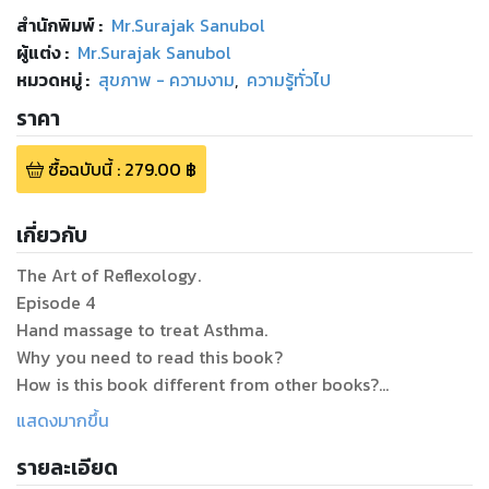
สำนักพิมพ์
:
Mr.Surajak Sanubol
ผู้แต่ง :
Mr.Surajak Sanubol
หมวดหมู่
:
สุขภาพ - ความงาม
,
ความรู้ทั่วไป
ราคา
ซื้อฉบับนี้
:
279.00
฿
เกี่ยวกับ
The Art of Reflexology.
Episode 4
Hand massage to treat Asthma.
Why you need to read this book?
How is this book different from other books?
What will you get from this book?
แสดงมากขึ้น
If you have symptoms of this disease.
รายละเอียด
You are searching for a natural treatment method.