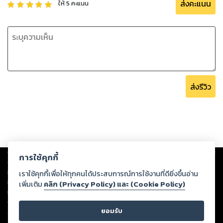
I write from my own healing experience.
ส่งคะแนน
ให้
5
คะแนน
I do not guarantee that it will get impressive results for
you.
But for me it is great.
What will you get from this book?
You will know the secrets of The Art of Reflexology.
You will learn about the position of hand reflexology to
ส่งรีวิว
treat your disease.
You will be able to treat your disease by yourself.
Wish you good luck.
Mr.Surajak Sanubol
Copyright ©
2026
Storylog Co., Ltd. - สตอรี่ล็อกขอสงวนสิทธิ์ไม่รับผิดชอบ
การใช้คุกกี้
ต่อผลงานหรือเนื้อหาใดที่อัปโหลดผ่านเว็บไซต์และปรากฏว่าละเมิดสิทธิใน
ทรัพย์สินทางปัญญาของบุคคลอื่นหรือขัดต่อกฎหมายและศีลธรรม ดังนั้น ผู้อ่าน
เราใช้คุกกี้เพื่อให้ทุกคนได้ประสบการณ์การใช้งานที่ดียิ่งขึ้นอ่าน
ทุกท่านโปรดใช้วิจารณญาณในการกลั่นกรองด้วยตนเอง และหากท่านพบว่าส่วน
เพิ่มเติม
คลิก (Privacy Policy) และ (Cookie Policy)
หนึ่งส่วนใดขัดต่อกฎหมายและศีลธรรม กรุณาแจ้งมายังบริษัท เพื่อทีมงานจะได้
ดำเนินการในทันที ทั้งนี้ ทางสตอรี่ล็อกขอสงวนลิขสิทธิ์ตามพระราชบัญญัติ
ยอมรับ
ลิขสิทธิ์ พ.ศ. 2537 (ฉบับล่าสุด)