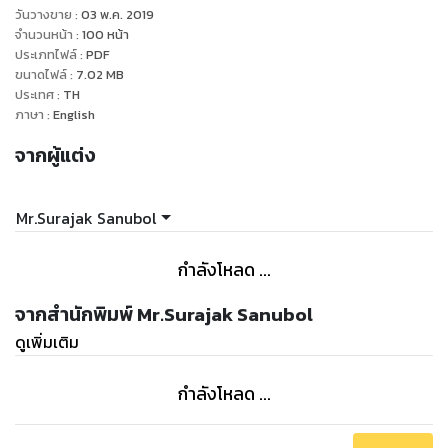
You are treated with modern medicine, but the
วันวางขาย
:
03 พ.ค. 2019
symptoms are not improved.
จำนวนหน้า
:
100
หน้า
You don't want to eat medicine.
ประเภทไฟล์
:
PDF
ขนาดไฟล์
:
7.02
MB
You are looking for new ways to treat diseases.
ประเทศ
:
TH
Simple, convenient and safe treatment methods.
ภาษา
:
English
This book is like a small lamp that will guide you out of
จากผู้แต่ง
a dark cave.
This book will bring you to know the wonders of the
human body.
Mr.Surajak Sanubol
This book will let you know that science and art can
blend together perfectly.
กำลังโหลด ...
But everything may not be as expected.
I can't guarantee that it will get great results for you.
จากสำนักพิมพ์ Mr.Surajak Sanubol
Although it has great results with many people.
ดูเพิ่มเติม
But it may not be able to help you.
How does this book differ from general books?
กำลังโหลด ...
This book is written from the collection of information
about reflexology therapy.