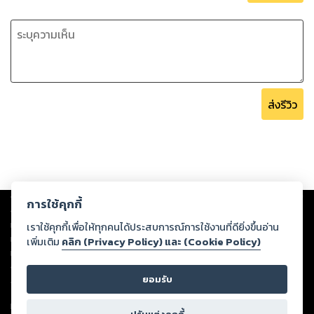
ส่งรีวิว
Copyright ©
2026
Storylog Co., Ltd. - สตอรี่ล็อกขอสงวนสิทธิ์ไม่รับผิดชอบ
การใช้คุกกี้
ต่อผลงานหรือเนื้อหาใดที่อัปโหลดผ่านเว็บไซต์และปรากฏว่าละเมิดสิทธิใน
ทรัพย์สินทางปัญญาของบุคคลอื่นหรือขัดต่อกฎหมายและศีลธรรม ดังนั้น ผู้อ่าน
เราใช้คุกกี้เพื่อให้ทุกคนได้ประสบการณ์การใช้งานที่ดียิ่งขึ้นอ่าน
ทุกท่านโปรดใช้วิจารณญาณในการกลั่นกรองด้วยตนเอง และหากท่านพบว่าส่วน
เพิ่มเติม
คลิก (Privacy Policy) และ (Cookie Policy)
หนึ่งส่วนใดขัดต่อกฎหมายและศีลธรรม กรุณาแจ้งมายังบริษัท เพื่อทีมงานจะได้
ดำเนินการในทันที ทั้งนี้ ทางสตอรี่ล็อกขอสงวนลิขสิทธิ์ตามพระราชบัญญัติ
ยอมรับ
ลิขสิทธิ์ พ.ศ. 2537 (ฉบับล่าสุด)
For support: member@ookbee.com