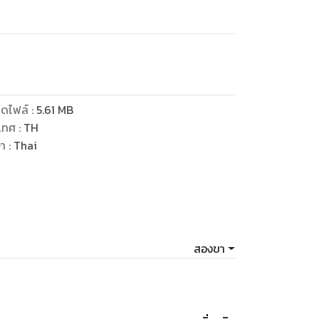
ดไฟล์
:
5.61
MB
เทศ
:
TH
ษา
:
Thai
สองขา