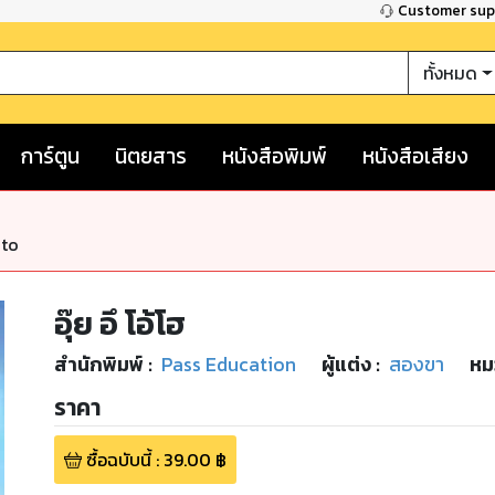
Customer su
ทั้งหมด
การ์ตูน
นิตยสาร
หนังสือพิมพ์
หนังสือเสียง
nto
อุ๊ย อึ โอ้โฮ
สำนักพิมพ์
:
Pass Education
ผู้แต่ง :
สองขา
หม
ราคา
ซื้อฉบับนี้
:
39.00
฿