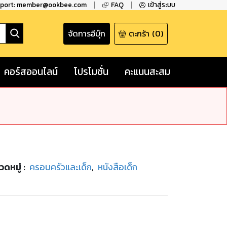
pport: member@ookbee.com
FAQ
เข้าสู่ระบบ
จัดการอีบุ๊ก
ตะกร้า
(
0
)
คอร์สออนไลน์
โปรโมชั่น
คะแนนสะสม
วดหมู่
:
ครอบครัวและเด็ก
,
หนังสือเด็ก