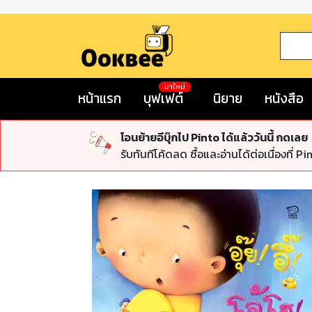
มาใหม่
หน้าแรก
บุฟเฟต์
นิยาย
หนังสือ
โอนย้ายอีบุ๊กไป Pinto ได้แล้ววันนี้ กดเลย
รับทันทีโค้ดลด ซื้อและอ่านได้ต่อเนื่องที่ Pi