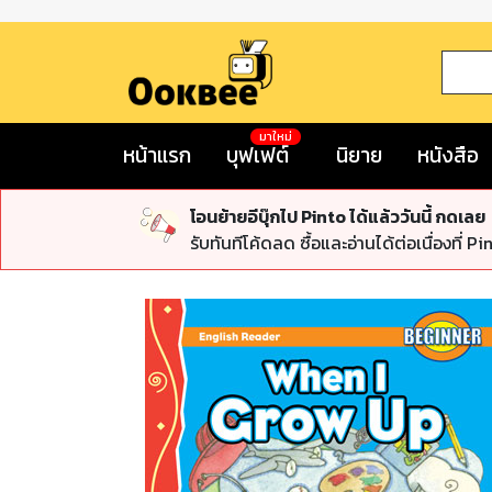
มาใหม่
หน้าแรก
บุฟเฟต์
นิยาย
หนังสือ
โอนย้ายอีบุ๊กไป Pinto ได้แล้ววันนี้ กดเลย
รับทันทีโค้ดลด ซื้อและอ่านได้ต่อเนื่องที่ Pi