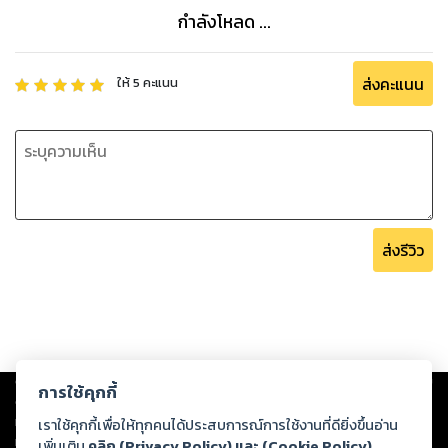
กำลังโหลด ...
ส่งคะแนน
ให้
5
คะแนน
ส่งรีวิว
Copyright ©
2026
Storylog Co., Ltd. - สตอรี่ล็อกขอสงวนสิทธิ์ไม่รับผิดชอบ
การใช้คุกกี้
ต่อผลงานหรือเนื้อหาใดที่อัปโหลดผ่านเว็บไซต์และปรากฏว่าละเมิดสิทธิใน
ทรัพย์สินทางปัญญาของบุคคลอื่นหรือขัดต่อกฎหมายและศีลธรรม ดังนั้น ผู้อ่าน
เราใช้คุกกี้เพื่อให้ทุกคนได้ประสบการณ์การใช้งานที่ดียิ่งขึ้นอ่าน
ทุกท่านโปรดใช้วิจารณญาณในการกลั่นกรองด้วยตนเอง และหากท่านพบว่าส่วน
เพิ่มเติม
คลิก (Privacy Policy) และ (Cookie Policy)