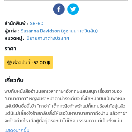
สำนักพิมพ์
:
SE-ED
ผู้แต่ง :
Susanna Davidson (ซูซานนา เดวิดสัน)
หมวดหมู่
:
นิยายภาษาต่างประเทศ
ราคา
ซื้อฉบับนี้
:
52.00
฿
เกี่ยวกับ
พบกับหนังสืออ่านนอกเวลาภาษาอังกฤษแสนสนุก เรื่องราวของ
"บาบายากา" หญิงชราหน้าตาน่ารังเกียจ ซึ่งใช้หม้อบินเป็นพาหนะ
แค่ได้ยินชื่อนี้เข้า "ทาช่า" เด็กหญิงกำพร้าแม่ก็แทบร้องไห้อยู่แล้ว
แต่นี่แม่เลี้ยงใจร้ายกลับสั่งให้เธอไปหาบาบายากาถึงบ้าน แล้วทาช่า
จะทำอย่างไร เมื่อผู้ที่อยู่ตรงหน้าไม่ใช่คนธรรมดา แต่เป็นถึงแม่มด
แสดงมากขึ้น