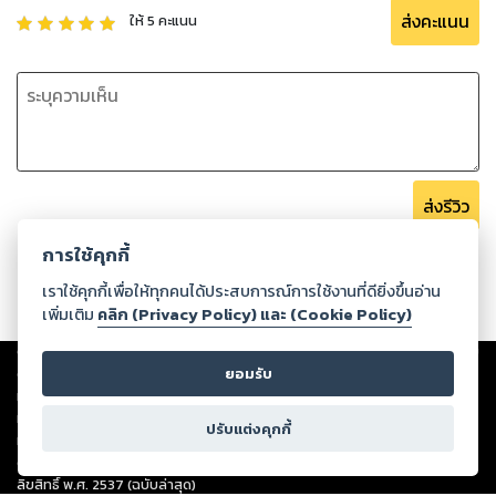
ส่งคะแนน
ให้
5
คะแนน
ส่งรีวิว
การใช้คุกกี้
เราใช้คุกกี้เพื่อให้ทุกคนได้ประสบการณ์การใช้งานที่ดียิ่งขึ้นอ่าน
เพิ่มเติม
คลิก (Privacy Policy) และ (Cookie Policy)
Copyright ©
2026
Storylog Co., Ltd. - สตอรี่ล็อกขอสงวนสิทธิ์ไม่รับผิดชอบ
ต่อผลงานหรือเนื้อหาใดที่อัปโหลดผ่านเว็บไซต์และปรากฏว่าละเมิดสิทธิใน
ยอมรับ
ทรัพย์สินทางปัญญาของบุคคลอื่นหรือขัดต่อกฎหมายและศีลธรรม ดังนั้น ผู้อ่าน
ทุกท่านโปรดใช้วิจารณญาณในการกลั่นกรองด้วยตนเอง และหากท่านพบว่าส่วน
ปรับแต่งคุกกี้
หนึ่งส่วนใดขัดต่อกฎหมายและศีลธรรม กรุณาแจ้งมายังบริษัท เพื่อทีมงานจะได้
ดำเนินการในทันที ทั้งนี้ ทางสตอรี่ล็อกขอสงวนลิขสิทธิ์ตามพระราชบัญญัติ
ลิขสิทธิ์ พ.ศ. 2537 (ฉบับล่าสุด)