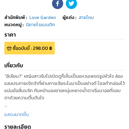
สำนักพิมพ์
:
Love Garden
ผู้แต่ง :
สายไหม
หมวดหมู่
:
นิยายโรแมนติก
ราคา
ซื้อฉบับนี้
:
298.00
฿
เกี่ยวกับ
“อีเลียน?” หญิงสาวรับไปเปิดดูก็เห็นเป็นแหวนเพชรรูปหัวใจ ส่อง
แสงประกายเจิดจ้าที่ผ่านการเจียระไนมาเป็นอย่างดี โซลกำกล่องไว้
แน่นมือสั่นระริก ก้มหน้ามองชายหนุ่มหยาดน้ำตาเริ่มมาออที่ขอบ
ตาด้วยความตื้นตันใจ
“โซลเป็นของผมตลอดไปนะ เป็นภรรยาของผู้ชายธรรมดาอย่าง
แสดงมากขึ้น
ผมได้ไหมครับ” อีเลียนเอ่ยถามพร้อมทั้งรอฟังโซลตอบอย่างใจจด
รายละเอียด
ใจจ่อ ในขณะที่โซลนิ่งเงียบไปนานจนอีเลียนเริ่มใจเสีย