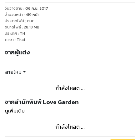
วันวางขาย
:
06 ก.ย. 2017
“ผมรู้ว่าโซลจำอะไรไม่ได้ อาจจะเร็วเกินไปที่ให้โซลตัดสินใจทั้งๆ ที่
จำนวนหน้า
:
419
หน้า
ยังจำอะไรไม่ได้ แต่ผมอยากมีครอบครัว ผมรักโซล รักมาก อยาก
ประเภทไฟล์
:
PDF
ขนาดไฟล์
:
28.13
MB
ให้พวกเรามีครอบครัวที่อบอุ่นด้วยกัน เริ่มต้นเดินไปข้างหน้าด้วย
ประเทศ
:
TH
กันไม่ว่าจะเกิดอะไรขึ้นก็ตาม ทุกข์หรือสุข ผมก็อยากให้โซลกับผม
ภาษา
:
Thai
เดินเคียงคู่กันไปในถนนแห่งชีวิตสายนี้ได้ไหมครับ” อีเลียนเอ่ย
จากผู้แต่ง
อย่างอ่อนโยน คว้ามือของหญิงสาวมาลูบไล้ใบหน้าคมสันไปมา
สายตาทอดมองอย่างเว้าวอนขอความรักความเมตตา
สายไหม
“อีเลียนคะ” โซลทรุดตัวลงไปคุกเข่าข้างหน้าของชายหนุ่ม ยื่น
กล่องกลับไปให้อีเลียน ชายหนุ่มรับกลับไปหน้าเศร้า ก่อนที่โซลจะ
กำลังโหลด ...
เชยคางของเขาให้มองหน้าของเธออีกครั้งแล้วส่งยิ้มหวานให้
จากสำนักพิมพ์ Love Garden
“สวมแหวนสิคะ เป็นผู้หญิงใส่เองไม่ได้หรอกค่ะ ผู้ชายต้องเป็นคน
ดูเพิ่มเติม
สวมให้”
กำลังโหลด ...
“โซล!” อีเลียนรีบคว้ามือเรียวขึ้นมาสวมแหวนให้ที่นิ้วนางแล้วตวัด
ร่างบางเข้ามากอดแนบอก ชายหนุ่มยิ้มอย่างดีใจความเบิกบานที่