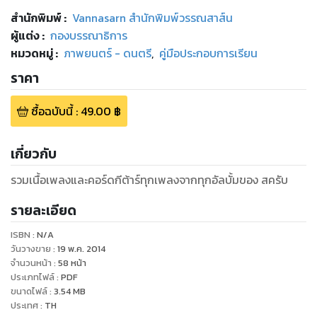
สำนักพิมพ์
:
Vannasarn สำนักพิมพ์วรรณสาส์น
ผู้แต่ง :
กองบรรณาธิการ
หมวดหมู่
:
ภาพยนตร์ - ดนตรี
,
คู่มือประกอบการเรียน
ราคา
ซื้อฉบับนี้
:
49.00
฿
เกี่ยวกับ
รวมเนื้อเพลงและคอร์ดกีต้าร์ทุกเพลงจากทุกอัลบั้มของ สครับ
รายละเอียด
ISBN :
N/A
วันวางขาย
:
19 พ.ค. 2014
จำนวนหน้า
:
58
หน้า
ประเภทไฟล์
:
PDF
ขนาดไฟล์
:
3.54
MB
ประเทศ
:
TH