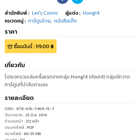
สำนักพิมพ์
:
Let's Comic
ผู้แต่ง :
Hong14
หมวดหมู่
:
การ์ตูนไทย
,
หนังสือเด็ก
ราคา
ซื้อฉบับนี้
:
119.00
฿
เกี่ยวกับ
โปรเจครวมเล่มครั้งแรกจากกลุ่ม Hong14 (ห้อง14) กลุ่มนักวาด
การ์ตูนที่น่าจับตามอง
รายละเอียด
ISBN :
978-616-7469-15-7
วันวางขาย
:
25 มิ.ย. 2014
จำนวนหน้า
:
212
หน้า
ประเภทไฟล์
:
PDF
ขนาดไฟล์
:
80.35
MB
ประเทศ
:
TH