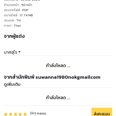
ดมกลิ่นหอมของดอกไม้ป่าอย่างเพลิดเพลินอุรา แต่แล้วจู่ๆหูของ
จำนวนหน้า
:
90
หน้า
อามันต์พลันได้ยินเสียงการเคลื่อนไหวบางอย่างไม่ห่างจากระเบียง
ประเภทไฟล์
:
PDF
ขนาดไฟล์
:
17.74
MB
กระท่อม
ประเทศ
:
TH
น้ำหนักเท้าบ่งชี้ว่าการเคลื่อนไหวนั้นหาใช่สัตว์ร้ายแต่อย่างใด ต้อง
ภาษา
:
Thai
เป็นมนุษย์หรือไม่ก็ภูตสาวสักตน มาเยี่ยมเยียนเขาในเวลาเช่นนี้
จากผู้แต่ง
ชายหนุ่มพอจะเดาออกได้ไม่ยาก มนุษย์หรืออมนุษย์ตนนั้น
ปรารถนาสิ่งใดจากตัวเขา
อามันต์จึงรีบเคลื่อนย้ายตัวมายังระเบียง มือเท้าลงบนขอบไม้ เพ่ง
มาศอุไร
สายตาดุกร้าวไปยังทิศทางของเสียงเคลื่อนไหว
‘กลิ่นอะไร ทำไมถึงหอมแปลกๆเช่นนี้...’
กำลังโหลด ...
อามันต์ยังไม่เห็นว่าเป็นผู้ใด มีเพียงปลายจมูกโด่งที่ได้กลิ่นหอม
แปลกประหลาด กลิ่นนั้นเป็นตัวเร่งเร้าให้สองเท้าเจ้าป่าหนุ่มก้าว
จากสำนักพิมพ์ suwanna1980nokgmailcom
พรวดลงจากกระท่อมไม้ ตรงไปยังต้นสักป่าสูงตระหง่านต้นหนึ่งซึ่ง
ดูเพิ่มเติม
ใกล้กับสายตาอามันต์มากที่สุด ยิ่งเดินเข้าใกล้ต้นไม้นั่นมากขึ้น
เท่าใด กลิ่นหอมแปลกประหลาดยิ่งทำให้หัวใจเจ้าป่าหนุ่มเต้นระรัว
กำลังโหลด ...
และแล้วอามันต์ก็เจอที่มาของกลิ่นหอม ดวงตาเขาหรี่แคบมองสิ่ง
นั้นด้วยอาการหวั่นไหวอย่างไม่เคยรู้สึกมาก่อน
‘เอ็งเป็นผู้ใดกันถึงได้มายืนหลบซ่อนอยู่หลังต้นไม้ ต้นนี้’
ส่งคะแนน
ให้
5
คะแนน