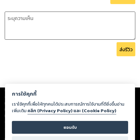
----------------------------------------------------
ส่งรีวิว
Copyright ©
2026
Storylog Co., Ltd. - สตอรี่ล็อกขอสงวนสิทธิ์ไม่รับผิดชอบ
การใช้คุกกี้
ต่อผลงานหรือเนื้อหาใดที่อัปโหลดผ่านเว็บไซต์และปรากฏว่าละเมิดสิทธิใน
ทรัพย์สินทางปัญญาของบุคคลอื่นหรือขัดต่อกฎหมายและศีลธรรม ดังนั้น ผู้อ่าน
เราใช้คุกกี้เพื่อให้ทุกคนได้ประสบการณ์การใช้งานที่ดียิ่งขึ้นอ่าน
ทุกท่านโปรดใช้วิจารณญาณในการกลั่นกรองด้วยตนเอง และหากท่านพบว่าส่วน
เพิ่มเติม
คลิก (Privacy Policy) และ (Cookie Policy)
หนึ่งส่วนใดขัดต่อกฎหมายและศีลธรรม กรุณาแจ้งมายังบริษัท เพื่อทีมงานจะได้
ดำเนินการในทันที ทั้งนี้ ทางสตอรี่ล็อกขอสงวนลิขสิทธิ์ตามพระราชบัญญัติ
ยอมรับ
ลิขสิทธิ์ พ.ศ. 2537 (ฉบับล่าสุด)
For support: member@ookbee.com