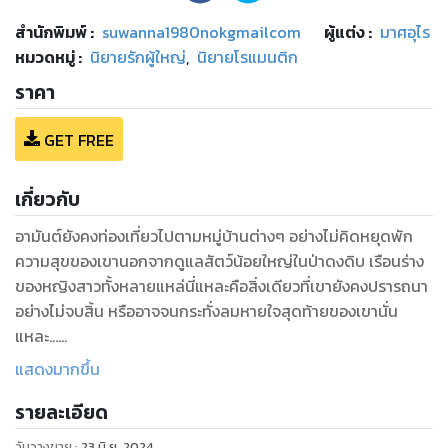
สำนักพิมพ์
:
suwanna1980nokgmailcom
ผู้แต่ง :
มาศอุไร
หมวดหมู่
:
นิยายรักผู้ใหญ่
,
นิยายโรแมนติก
ราคา
GET FREE
เกี่ยวกับ
อามันต์ยังคงท่องเที่ยวไปตามหมู่บ้านต่างๆ อย่างไม่คิดหยุดพัก
ความสุขของเขานอกจากดูแลสัตว์น้อยใหญ่ในป่าดงดิบ เรือนร่าง
ของหญิงสาวทั้งหลายแหล่นี่แหละคือสิ่งเดียวที่เขายังคงปรารถนา
อย่างไม่จบสิ้น หรืออาจจนกระทั่งลมหายใจสุดท้ายของเขานั่น
แหละ...
----------------------------------------------------
แสดงมากขึ้น
คำโปรย...
รายละเอียด
เรื่องราวมันเริ่มต้นขึ้นตั้งแต่เขากำลังนั่งชมแสงจันทร์ท่ามกลาง
แมกไม้ไหวสะบัดไปตามแรงลมพัดเอื่อยเฉื่อย ปลายจมูกโด่งสูด
วันวางขาย
:
23 มิ.ย. 2024