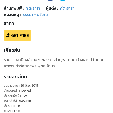
สำนักพิมพ์
:
คีตะธารา
ผู้แต่ง :
คีตะธารา
หมวดหมู่
:
ธรรมะ - ปรัชญา
ราคา
GET FREE
เกี่ยวกับ
รวบรวมอานิสงส์ต่าง ๆ ของการทำบุญแต่ละอย่างเอาไว้ โดยยก
เอาพระดำรัสของพระพุทธเจ้ามา
รายละเอียด
วันวางขาย
:
29 มิ.ย. 2015
จำนวนหน้า
:
109
หน้า
ประเภทไฟล์
:
PDF
ขนาดไฟล์
:
9.92
MB
ประเทศ
:
TH
ภาษา
:
Thai