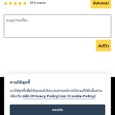
ส่งคะแนน
ให้
5
คะแนน
ส่งรีวิว
Copyright ©
2026
Storylog Co., Ltd. - สตอรี่ล็อกขอสงวนสิทธิ์ไม่รับผิดชอบ
การใช้คุกกี้
ต่อผลงานหรือเนื้อหาใดที่อัปโหลดผ่านเว็บไซต์และปรากฏว่าละเมิดสิทธิใน
ทรัพย์สินทางปัญญาของบุคคลอื่นหรือขัดต่อกฎหมายและศีลธรรม ดังนั้น ผู้อ่าน
เราใช้คุกกี้เพื่อให้ทุกคนได้ประสบการณ์การใช้งานที่ดียิ่งขึ้นอ่าน
ทุกท่านโปรดใช้วิจารณญาณในการกลั่นกรองด้วยตนเอง และหากท่านพบว่าส่วน
เพิ่มเติม
คลิก (Privacy Policy) และ (Cookie Policy)
หนึ่งส่วนใดขัดต่อกฎหมายและศีลธรรม กรุณาแจ้งมายังบริษัท เพื่อทีมงานจะได้
ดำเนินการในทันที ทั้งนี้ ทางสตอรี่ล็อกขอสงวนลิขสิทธิ์ตามพระราชบัญญัติ
ยอมรับ
ลิขสิทธิ์ พ.ศ. 2537 (ฉบับล่าสุด)