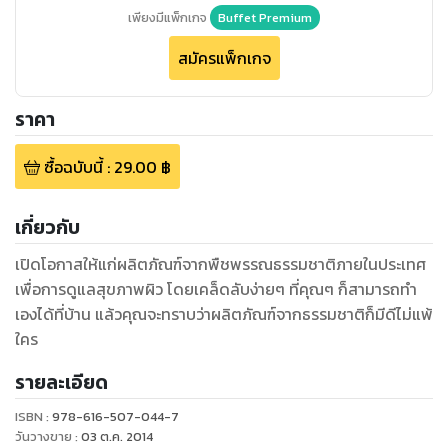
เพียงมีแพ็กเกจ
Buffet Premium
สมัครแพ็กเกจ
ราคา
ซื้อฉบับนี้
:
29.00
฿
เกี่ยวกับ
เปิดโอกาสให้แก่ผลิตภัณฑ์จากพืชพรรณธรรมชาติภายในประเทศ
เพื่อการดูแลสุขภาพผิว โดยเคล็ดลับง่ายๆ ที่คุณๆ ก็สามารถทำ
เองได้ที่บ้าน แล้วคุณจะทราบว่าผลิตภัณฑ์จากธรรมชาติก็มีดีไม่แพ้
ใคร
รายละเอียด
ISBN :
978-616-507-044-7
วันวางขาย
:
03 ต.ค. 2014