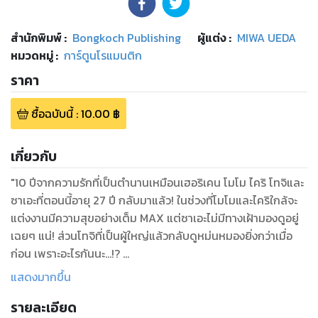
สำนักพิมพ์
:
Bongkoch Publishing
ผู้แต่ง :
MIWA UEDA
หมวดหมู่
:
การ์ตูนโรแมนติก
ราคา
ซื้อฉบับนี้
:
10.00
฿
เกี่ยวกับ
"10 ปีจากความรักที่เป็นตำนานเหมือนเฮอริเคน โมโม ไคริ โทจิและ
ซาเอะที่ตอนนี้อายุ 27 ปี กลับมาแล้ว! ในช่วงที่โมโมและไคริใกล้จะ
แต่งงานมีความสุขอย่างเต็ม MAX แต่ซาเอะไม่มีทางเฝ้ามองดูอยู่
เฉยๆ แน่! ส่วนโทจิที่เป็นผู้ใหญ่แล้วกลับดูหม่นหมองยิ่งกว่าเมื่อ
ก่อน เพราะอะไรกันนะ...!?
เมื่อทั้ง 4 คนกลับมาพบกันอีกครั้งในรอบ 10 ปี พลังแห่งรักที่เกิด
แสดงมากขึ้น
ขึ้นก็เดินเครื่องเต็มกำลัง!!!!
รายละเอียด
"