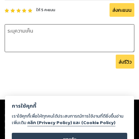
ส่งคะแนน
ให้
5
คะแนน
ส่งรีวิว
Copyright ©
2026
Storylog Co., Ltd. - สตอรี่ล็อกขอสงวนสิทธิ์ไม่รับผิดชอบ
การใช้คุกกี้
ต่อผลงานหรือเนื้อหาใดที่อัปโหลดผ่านเว็บไซต์และปรากฏว่าละเมิดสิทธิใน
ทรัพย์สินทางปัญญาของบุคคลอื่นหรือขัดต่อกฎหมายและศีลธรรม ดังนั้น ผู้อ่าน
เราใช้คุกกี้เพื่อให้ทุกคนได้ประสบการณ์การใช้งานที่ดียิ่งขึ้นอ่าน
ทุกท่านโปรดใช้วิจารณญาณในการกลั่นกรองด้วยตนเอง และหากท่านพบว่าส่วน
เพิ่มเติม
คลิก (Privacy Policy) และ (Cookie Policy)
หนึ่งส่วนใดขัดต่อกฎหมายและศีลธรรม กรุณาแจ้งมายังบริษัท เพื่อทีมงานจะได้
ดำเนินการในทันที ทั้งนี้ ทางสตอรี่ล็อกขอสงวนลิขสิทธิ์ตามพระราชบัญญัติ