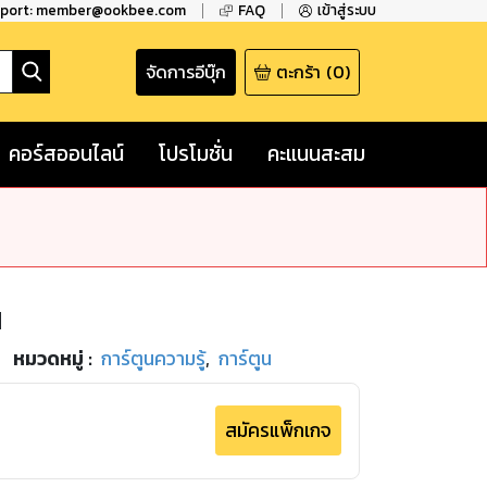
pport: member@ookbee.com
FAQ
เข้าสู่ระบบ
จัดการอีบุ๊ก
ตะกร้า
(
0
)
คอร์สออนไลน์
โปรโมชั่น
คะแนนสะสม
น
หมวดหมู่
:
การ์ตูนความรู้
,
การ์ตูน
สมัครแพ็กเกจ