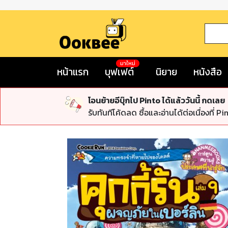
มาใหม่
หน้าแรก
บุฟเฟต์
นิยาย
หนังสือ
โอนย้ายอีบุ๊กไป Pinto ได้แล้ววันนี้ กดเลย
รับทันทีโค้ดลด ซื้อและอ่านได้ต่อเนื่องที่ Pi