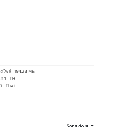
ดไฟล์
:
194.28
MB
เทศ
:
TH
ษา
:
Thai
Song do su