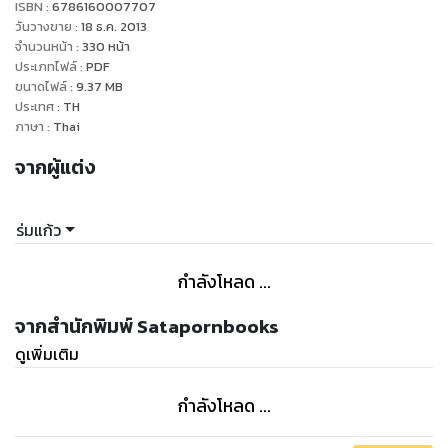
ISBN :
6786160007707
ท่ามกลางความโรแมนติก คู่รักต้องเผชิญพายุหิมะบนยอดเขาและ
วันวางขาย
:
18 ธ.ค. 2013
พายุอารมณ์อีกหลายระลอกในโลกของความเป็นจริง...เขากับเธอจะ
จำนวนหน้า
:
330
หน้า
ประเภทไฟล์
:
PDF
ก้าวผ่านอุปสรรคไปได้หรือไม่"
ขนาดไฟล์
:
9.37
MB
ประเทศ
:
TH
ภาษา
:
Thai
จากผู้แต่ง
ร่มแก้ว
กำลังโหลด ...
จากสำนักพิมพ์ Satapornbooks
ดูเพิ่มเติม
กำลังโหลด ...