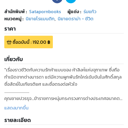
สำนักพิมพ์
:
Satapornbooks
ผู้แต่ง :
ร่มแก้ว
หมวดหมู่
:
นิยายโรแมนติก
,
นิยายดราม่า - ชีวิต
ราคา
ซื้อฉบับนี้
:
192.00
฿
เกี่ยวกับ
"เรื่องราวชีวิตกับความรักห้าแบบของ ห้าสิงห์แห่งจุฑาเทพ ซึ่งถือ
กำเนิดจากต่างมารดา แต่มีความผูกพันรักใคร่เข้มข้นในศักดิ์สกุล
ซื่อสัตย์ในเกียรติยศ และซื่อตรงต่อหัวใจ
.............................
คุณชายปวรรุจ...ข้าราชการหนุ่มกระทรวงการต่างประเทศอนาคต
ไกลกับรักที่เหมือนฝัน พี่ชายรองที่รอดพ้นจากการถูกจับคู่กับ
แสดงมากขึ้น
หญิงสาวผู้สูงศักดิ์ เพราะมารดาของเขาเป็นเพียงนางต้นห้องในวัง
รายละเอียด
โชคชะตาบันดาลให้เขาพบกับรักแท้ระหว่างเดินทางไปราชการที่ส
วิตเซอร์แลนด์