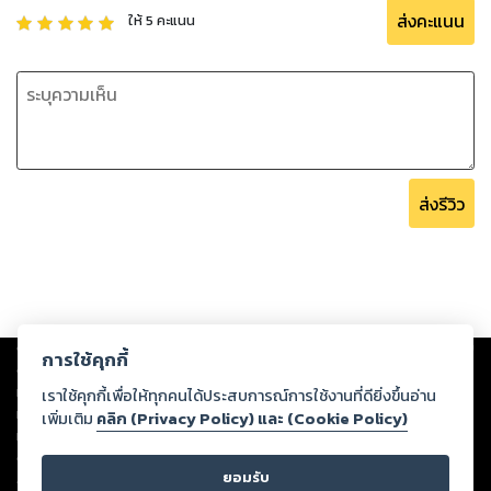
ส่งคะแนน
ให้
5
คะแนน
ส่งรีวิว
Copyright ©
2026
Storylog Co., Ltd. - สตอรี่ล็อกขอสงวนสิทธิ์ไม่รับผิดชอบ
การใช้คุกกี้
ต่อผลงานหรือเนื้อหาใดที่อัปโหลดผ่านเว็บไซต์และปรากฏว่าละเมิดสิทธิใน
ทรัพย์สินทางปัญญาของบุคคลอื่นหรือขัดต่อกฎหมายและศีลธรรม ดังนั้น ผู้อ่าน
เราใช้คุกกี้เพื่อให้ทุกคนได้ประสบการณ์การใช้งานที่ดียิ่งขึ้นอ่าน
ทุกท่านโปรดใช้วิจารณญาณในการกลั่นกรองด้วยตนเอง และหากท่านพบว่าส่วน
เพิ่มเติม
คลิก (Privacy Policy) และ (Cookie Policy)
หนึ่งส่วนใดขัดต่อกฎหมายและศีลธรรม กรุณาแจ้งมายังบริษัท เพื่อทีมงานจะได้
ดำเนินการในทันที ทั้งนี้ ทางสตอรี่ล็อกขอสงวนลิขสิทธิ์ตามพระราชบัญญัติ
ยอมรับ
ลิขสิทธิ์ พ.ศ. 2537 (ฉบับล่าสุด)