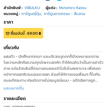
สำนักพิมพ์
:
VIBULKIJ
ผู้แต่ง :
Motohiro Katou
หมวดหมู่
:
การ์ตูนญี่ปุ่น
,
การ์ตูนฆาตกรรม - สืบสวน
ราคา
ซื้อฉบับนี้
:
69.00
฿
เกี่ยวกับ
แฝงตัว - นักศึกษาตกเขา และบริเวณจุดตกก็มีจดหมายลาตาย
ใจความหลักคือความทุกข์เพราะอกหัก ทําให้คนคิดว่าเป็นการฆ่าตัว
ตาย แต่แล้วกลับมีใครบางคนลอบเข้าไปในโรงพยาบาล เพื่อถอด
หน้ากากออกซิเจนของเขาออก ส่วนคําให้การของเพื่อนๆ ก็ไปกัน
คนละทิศละทาง ห้องปิดตายไม่สมบูรณ์แบบ - อดีตอัยการถูก
สังหารที่บ้านพักของตนเอง และนางพยาบาลนอกสถานที่ คนที่ล้ม
แสดงมากขึ้น
อยู่ใกล้ๆ ก็ถูกจับกุมตัว แต่ก็ต้องปล่อยในที่สุด สายสืบคิคุโนะเอะใจ
รายละเอียด
สงสัยการสืบสวนคดี จึงได้เข้าคลี่คลายปริศนา “ห้องปิดตายไม่
สมบูรณ์แบบ”
ISBN :
9786164319097