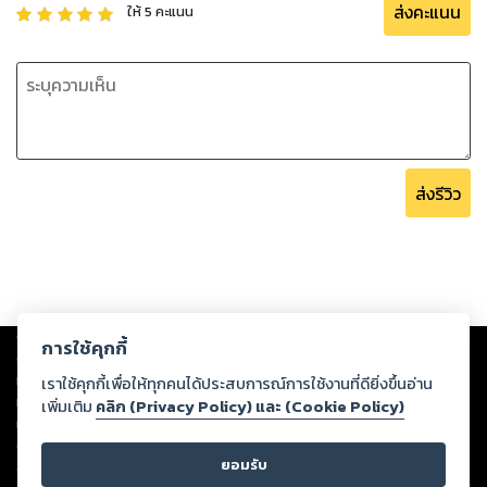
ส่งคะแนน
ให้
5
คะแนน
ส่งรีวิว
Copyright ©
2026
Storylog Co., Ltd. - สตอรี่ล็อกขอสงวนสิทธิ์ไม่รับผิดชอบ
การใช้คุกกี้
ต่อผลงานหรือเนื้อหาใดที่อัปโหลดผ่านเว็บไซต์และปรากฏว่าละเมิดสิทธิใน
ทรัพย์สินทางปัญญาของบุคคลอื่นหรือขัดต่อกฎหมายและศีลธรรม ดังนั้น ผู้อ่าน
เราใช้คุกกี้เพื่อให้ทุกคนได้ประสบการณ์การใช้งานที่ดียิ่งขึ้นอ่าน
ทุกท่านโปรดใช้วิจารณญาณในการกลั่นกรองด้วยตนเอง และหากท่านพบว่าส่วน
เพิ่มเติม
คลิก (Privacy Policy) และ (Cookie Policy)
หนึ่งส่วนใดขัดต่อกฎหมายและศีลธรรม กรุณาแจ้งมายังบริษัท เพื่อทีมงานจะได้
ดำเนินการในทันที ทั้งนี้ ทางสตอรี่ล็อกขอสงวนลิขสิทธิ์ตามพระราชบัญญัติ
ยอมรับ
ลิขสิทธิ์ พ.ศ. 2537 (ฉบับล่าสุด)