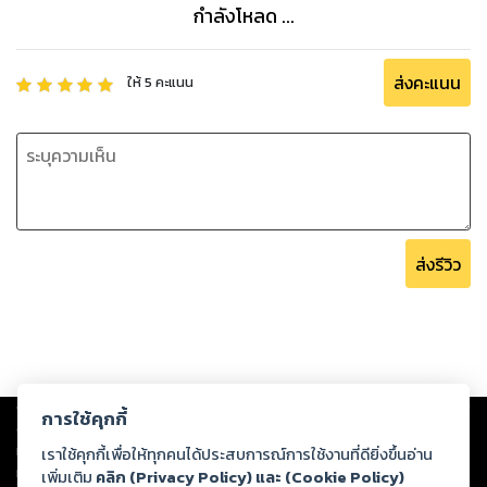
กำลังโหลด ...
ส่งคะแนน
ให้
5
คะแนน
ส่งรีวิว
Copyright ©
2026
Storylog Co., Ltd. - สตอรี่ล็อกขอสงวนสิทธิ์ไม่รับผิดชอบ
การใช้คุกกี้
ต่อผลงานหรือเนื้อหาใดที่อัปโหลดผ่านเว็บไซต์และปรากฏว่าละเมิดสิทธิใน
ทรัพย์สินทางปัญญาของบุคคลอื่นหรือขัดต่อกฎหมายและศีลธรรม ดังนั้น ผู้อ่าน
เราใช้คุกกี้เพื่อให้ทุกคนได้ประสบการณ์การใช้งานที่ดียิ่งขึ้นอ่าน
ทุกท่านโปรดใช้วิจารณญาณในการกลั่นกรองด้วยตนเอง และหากท่านพบว่าส่วน
เพิ่มเติม
คลิก (Privacy Policy) และ (Cookie Policy)