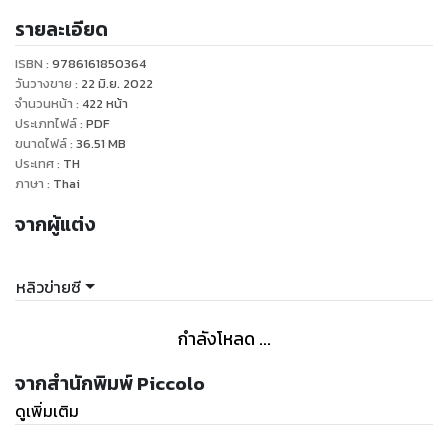
ลืม
รายละเอียด
.
เฉินฟางหลิง นักสื่อสารกับสัตว์ ถูกนักข่าวตั้งข้อสงสัยในทำงาน
ISBN :
9786161850364
ของเธอ จนทำให้เธอต้องเลิกทำอาชีพนี้ไป
วันวางขาย
:
22 มิ.ย. 2022
เท่านั้นไม่พอ เธอยังต้องพบเจอกับปัญหาชีวิตรุมเร้ามาระยะหนึ่ง
จำนวนหน้า
:
422
หน้า
ประเภทไฟล์
:
PDF
จนรู้สึกสิ้นไร้หนทาง
ขนาดไฟล์
:
36.51
MB
วันหนึ่งเธอได้พบสุนัขจรจัดสีดำเดินตามขออาหาร
ประเทศ
:
TH
จนเธอต้องพาสุนัขตัวนั้นกลับมาเลี้ยงดูและตั้งชื่อให้ว่า โต้วโต้ว
ภาษา
:
Thai
หลังจากที่ได้พบกับโต้วโต้ว ฟางหลิงเริ่มมีความหวังในชีวิตอีกครั้ง
จากผู้แต่ง
เธอถือว่าวันที่ได้เจอโต้วโต้วเป็นวันเกิดใหม่ของตัวเอง
และกลับมาทำงานสื่อสารกับสัตว์อย่างที่เธอตั้งใจ
หลิวข่ายซี
กำลังโหลด ...
จากสำนักพิมพ์ Piccolo
ดูเพิ่มเติม