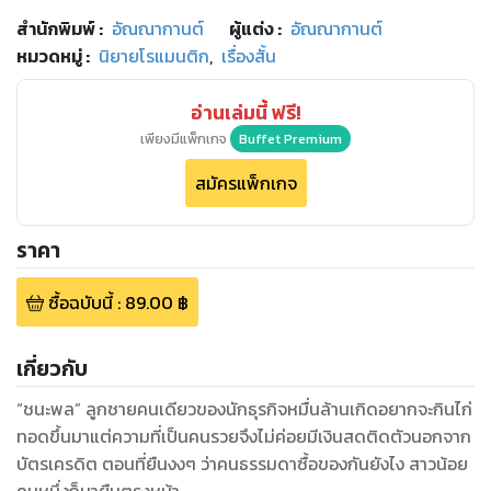
สำนักพิมพ์
:
อัณณากานต์
ผู้แต่ง :
อัณณากานต์
หมวดหมู่
:
นิยายโรแมนติก
,
เรื่องสั้น
อ่านเล่มนี้ ฟรี!
เพียงมีแพ็กเกจ
Buffet Premium
สมัครแพ็กเกจ
ราคา
ซื้อฉบับนี้
:
89.00
฿
เกี่ยวกับ
“ชนะพล” ลูกชายคนเดียวของนักธุรกิจหมื่นล้านเกิดอยากจะกินไก่
ทอดขึ้นมาแต่ความที่เป็นคนรวยจึงไม่ค่อยมีเงินสดติดตัวนอกจาก
บัตรเครดิต ตอนที่ยืนงงๆ ว่าคนธรรมดาซื้อของกันยังไง สาวน้อย