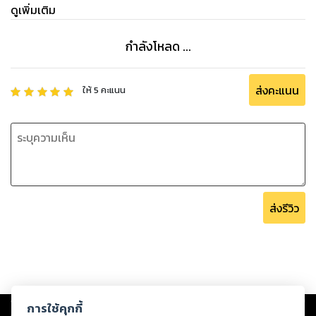
ดูเพิ่มเติม
กำลังโหลด ...
ส่งคะแนน
ให้
5
คะแนน
ส่งรีวิว
Copyright ©
2026
Storylog Co., Ltd. - สตอรี่ล็อกขอสงวนสิทธิ์ไม่รับผิดชอบ
การใช้คุกกี้
ต่อผลงานหรือเนื้อหาใดที่อัปโหลดผ่านเว็บไซต์และปรากฏว่าละเมิดสิทธิใน