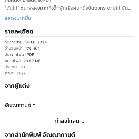
คนหนึ่งก็มายืนตรงหน้า
“ฉันให้” ชนะพลงงมากที่เด็กผู้หญิงคนหนึ่งยื่นถุงกระดาษให้ มัน
ต้องเป็นไก่ทอดร้านนี้แน่ๆ เพราะถุงมีโลโก้แบบเดียวกัน
แสดงมากขึ้น
“ให้ผมเหรอ”
รายละเอียด
“ใช่ค่ะ คุณหิวใช่ไหม ฉันเห็นคุณมาด้อมๆ มองๆ หน้าร้านนานแล้ว”
“อ้อ … คือผม”
วันวางขาย
:
14 มิ.ย. 2024
“กินเถอะ ฉันซื้อราคาพนักงานถูกมาก” เขาใส่ชุดธรรมดาแต่ดูแล้ว
จำนวนหน้า
:
176
หน้า
คงเป็นนักศึกษาแน่ๆ นี่ก็ปลายเดือนแล้วเขาอาจจะเงินหมดก็เป็น
ประเภทไฟล์
:
PDF
ขนาดไฟล์
:
29.67
MB
ได้เลยมายืนลังเลอยู่หน้าร้านแถมวันนี้มีโปรโมชั่นด้วย
ประเทศ
:
TH
“คือว่า…” ชนะพลพยายามจะพูด
ภาษา
:
Thai
“ไม่เป็นไรแค่ไก่ชุดเดียวเองแต่ฉันต้องไปแล้วนะ เดี๋ยวหมดเวลา
จากผู้แต่ง
พัก”
“คุณชื่ออะไรเหรอ”
“ปุ้มปุ้ยจ้ะ ไปก่อนนะ” เด็กผู้หญิงคนนั้นโบกมือให้แล้วเดินจากไป
อัณณากานต์
ทิ้งผมไว้กับไก่ทอดและน้ำอัดลมหนึ่งแก้ว
กำลังโหลด ...
❀ ฝากติดตามความรักกุ๊กกิ๊กของคุณชนะพลกับสาวน้อยปุ้มปุ้ย
ด้วยนะคะ ❀
จากสำนักพิมพ์ อัณณากานต์