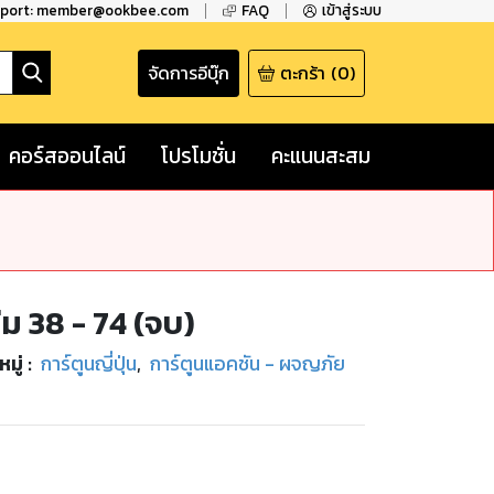
pport: member@ookbee.com
FAQ
เข้าสู่ระบบ
จัดการอีบุ๊ก
ตะกร้า
(
0
)
คอร์สออนไลน์
โปรโมชั่น
คะแนนสะสม
ม 38 - 74 (จบ)
มู่
:
การ์ตูนญี่ปุ่น
,
การ์ตูนแอคชัน - ผจญภัย