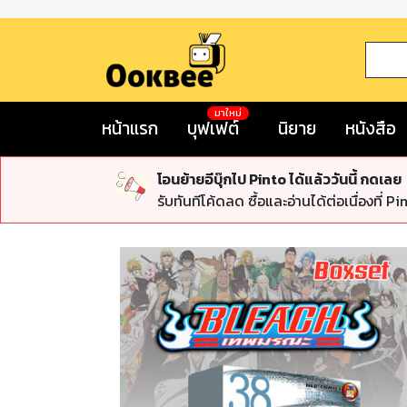
มาใหม่
หน้าแรก
บุฟเฟต์
นิยาย
หนังสือ
โอนย้ายอีบุ๊กไป Pinto ได้แล้ววันนี้ กดเลย
รับทันทีโค้ดลด ซื้อและอ่านได้ต่อเนื่องที่ Pi