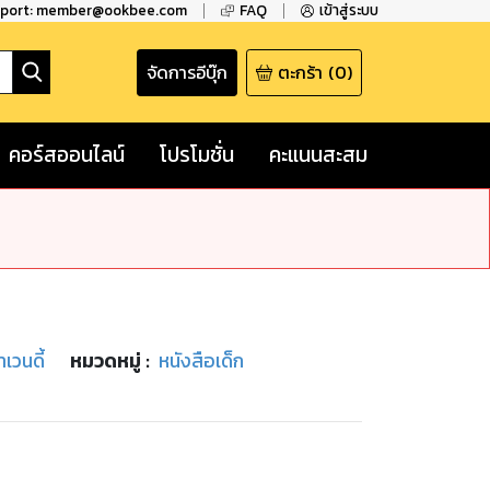
pport: member@ookbee.com
FAQ
เข้าสู่ระบบ
จัดการอีบุ๊ก
ตะกร้า
(
0
)
คอร์สออนไลน์
โปรโมชั่น
คะแนนสะสม
าเวนดี้
หมวดหมู่
:
หนังสือเด็ก