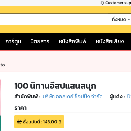
Customer su
ทั้งหมด
การ์ตูน
นิตยสาร
หนังสือพิมพ์
หนังสือเสียง
nto
100 นิทานอีสปแสนสนุก
สำนักพิมพ์
:
บริษัท ออลเดย์ ช็อปปิ้ง จำกัด
ผู้แต่ง :
ป้
ราคา
ซื้อฉบับนี้
:
143.00
฿