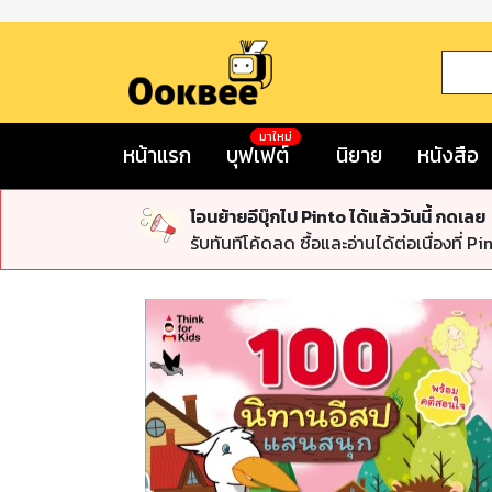
มาใหม่
หน้าแรก
บุฟเฟต์
นิยาย
หนังสือ
โอนย้ายอีบุ๊กไป Pinto ได้แล้ววันนี้ กดเลย
รับทันทีโค้ดลด ซื้อและอ่านได้ต่อเนื่องที่ Pi