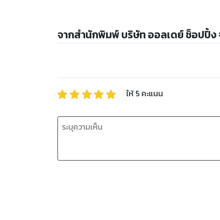
จากสำนักพิมพ์ บริษัท ออลเดย์ ช็อปปิ้ง
ให้
5
คะแนน