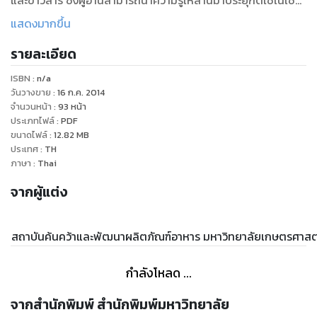
และข่าวสาร ซึ่งผู้อ่านสามารถนำความรู้เหล่านี้มาประยุกต์ใช้ในเชิง
ธุรกิจอุตสาหกรรมอาหาร หรือ ชีวิตประจำวันได้เป็นอย่างดี
แสดงมากขึ้น
รายละเอียด
ISBN :
n/a
วันวางขาย
:
16 ก.ค. 2014
จำนวนหน้า
:
93
หน้า
ประเภทไฟล์
:
PDF
ขนาดไฟล์
:
12.82
MB
ประเทศ
:
TH
ภาษา
:
Thai
จากผู้แต่ง
สถาบันค้นคว้าและพัฒนาผลิตภัณฑ์อาหาร มหาวิทยาลัยเกษตรศาสต
กำลังโหลด ...
จากสำนักพิมพ์ สำนักพิมพ์มหาวิทยาลัย