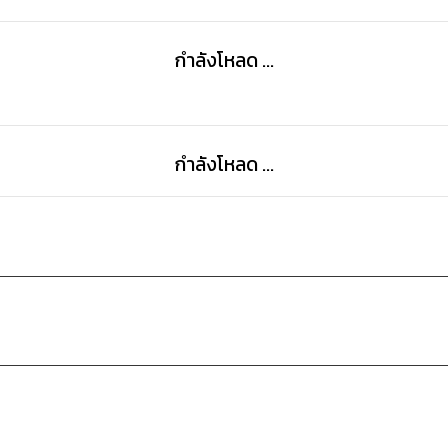
limited time in cooking to enjoy and have the hea
กำลังโหลด ...
กำลังโหลด ...