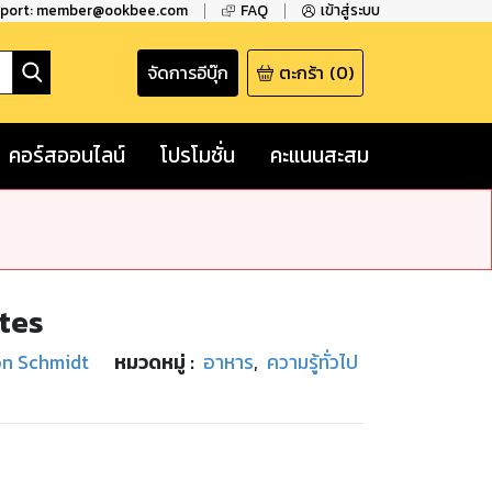
pport: member@ookbee.com
FAQ
เข้าสู่ระบบ
จัดการอีบุ๊ก
ตะกร้า
(
0
)
คอร์สออนไลน์
โปรโมชั่น
คะแนนสะสม
tes
n Schmidt
หมวดหมู่
:
อาหาร
,
ความรู้ทั่วไป