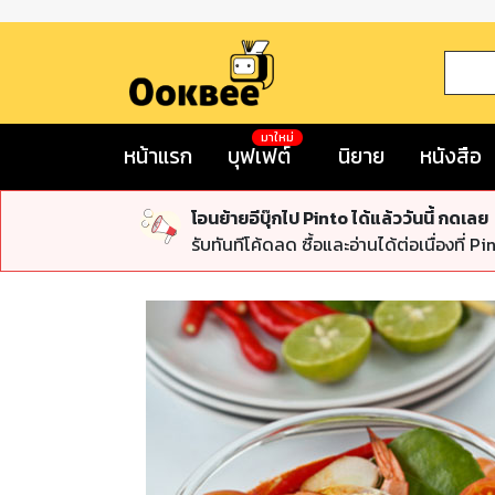
มาใหม่
หน้าแรก
บุฟเฟต์
นิยาย
หนังสือ
โอนย้ายอีบุ๊กไป Pinto ได้แล้ววันนี้ กดเลย
รับทันทีโค้ดลด ซื้อและอ่านได้ต่อเนื่องที่ Pi