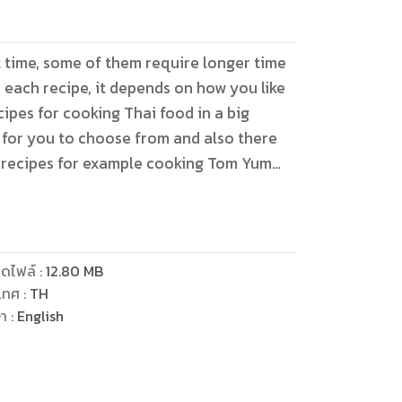
t time, some of them require longer time
 each recipe, it depends on how you like
cipes for cooking Thai food in a big
for you to choose from and also there
 recipes for example cooking Tom Yum
 because we are obligated to our daily
o do it all the best we can, which one of
0
ดไฟล์
:
12.80
MB
ike to cook for your meal today, I had
เทศ
:
TH
for both main course and Thai desserts
ษา
:
English
d I would like to share all these Thai
e that you will find it very helpful on