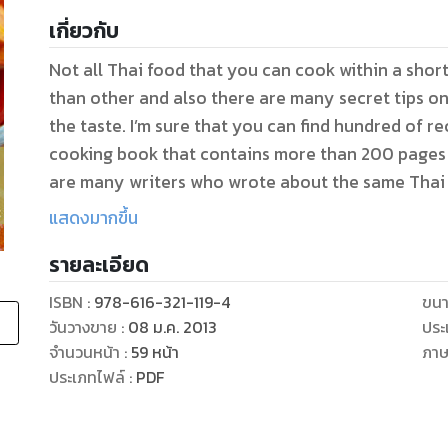
เกี่ยวกับ
Not all Thai food that you can cook within a shor
than other and also there are many secret tips on
the taste. I’m sure that you can find hundred of re
cooking book that contains more than 200 pages 
are many writers who wrote about the same Thai
Koong, or Tom Kha Kai. But that is not my goal of writing those type of book, I know that
แสดงมากขึ้น
nowadays we are so in a hurry in doing everything
รายละเอียด
lives that have so many things to do and we want t
them also including prepare meal for your family. Instead of trying to find through the 20
ISBN :
978-616-321-119-4
ขนา
pages and try to choose which recipes you would l
วันวางขาย
:
08 ม.ค. 2013
ประ
chosen for you the easy and yummy Thai recipes 
จำนวนหน้า
:
59
หน้า
ภา
that I had cooked them and love them very much an
ประเภทไฟล์
:
PDF
recipes with you along with some tips on each recip
this e-book. I just want to help those who love to cook and eat healthy food but have