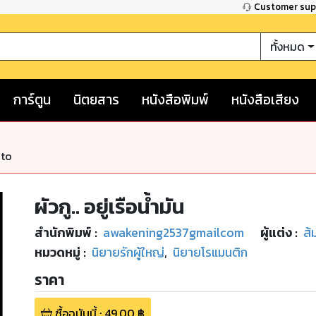
Customer su
ทั้งหมด
การ์ตูน
นิตยสาร
หนังสือพิมพ์
หนังสือเสียง
nto
ผัวกู.. อยู่เรือน้ำมัน
สำนักพิมพ์
:
awakening2537gmailcom
ผู้แต่ง :
ส้
หมวดหมู่
:
นิยายรักผู้ใหญ่
,
นิยายโรแมนติก
ราคา
ซื้อฉบับนี้
:
49.00
฿