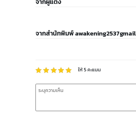
จากผู้แต่ง
จากสำนักพิมพ์ awakening2537gmai
ให้
5
คะแนน