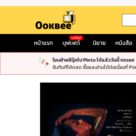
มาใหม่
หน้าแรก
บุฟเฟต์
นิยาย
หนังสือ
โอนย้ายอีบุ๊กไป Pinto ได้แล้ววันนี้ กดเลย
รับทันทีโค้ดลด ซื้อและอ่านได้ต่อเนื่องที่ Pi