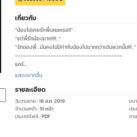
เกี่ยวกับ
“น้องไม่เคยรักพี่เลยเหรอ!!”
“แต่พี่รักน้องมาก!!!!..”
“รักของพี่.. มันคงไม่มีค่ากับน้องไปมากกว่าเงินพวกนั้น!!!..”
---------------------------------------
แคร์
สามีเธอทำงานอยู่บนแท่นผลิตน้ำมันกลางทะเล
แสดงมากขึ้น
ต้องจากกันทีเป็นเดือน
รายละเอียด
และจะได้เจอกัน
ก็ต่อเมื่อถึงวันที่เขาหยุด
วันวางขาย
:
18 ส.ค. 2019
ขนา
เขาจึงทำได้เพียงส่งเงินมาให้เธอใช้จ่าย
จำนวนหน้า
:
51
หน้า
ประ
กับความไว้ใจที่มอบให้กัน
ประเภทไฟล์
:
PDF
ภา
แต่นั่น
ไม่ใช่สิ่งที่เธอจะมอบให้เขากลับคืน