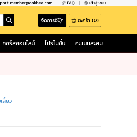
pport: member@ookbee.com
FAQ
เข้าสู่ระบบ
จัดการอีบุ๊ก
ตะกร้า
(
0
)
คอร์สออนไลน์
โปรโมชั่น
คะแนนสะสม
มเสี้ยว