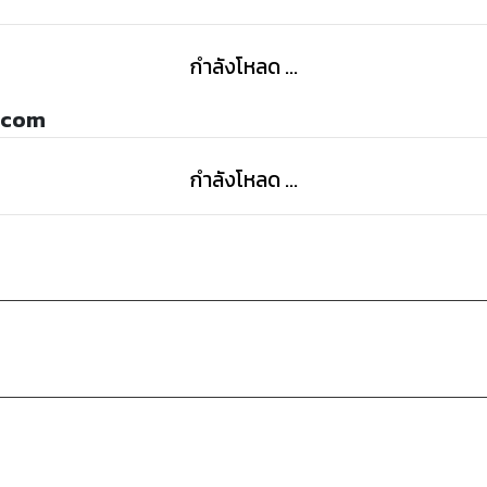
ทันทีที่เธอเริ่มติดพนัน
และไม่มีเงินจ่ายหนี้ค้าง
กำลังโหลด ...
เธอก็เริ่มเอาตัวเข้าแลก
เพื่อปิดปากทุกคน
lcom
ที่อาจบอกความจริงกับสามีเธอ
จนเธอได้เจอผู้ชายอีกคน
กำลังโหลด ...
ที่สัญญาว่าจะเลี้ยงดูปูเสื่อเธออย่างดี
แต่นั่นหมายถึงตัวเธอ
จะต้องไม่มีสามี
มาเป็นก้างขวางคอ
..