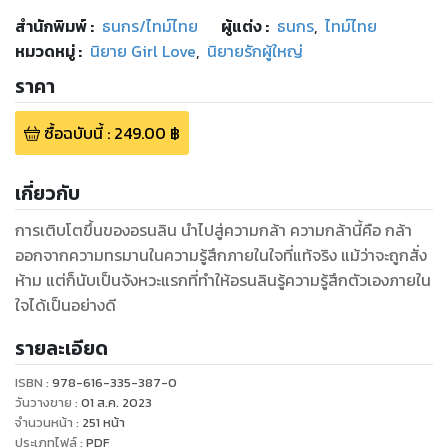
สำนักพิมพ์
:
ธนกร/ไทม์ไทย
ผู้แต่ง :
ธนกร
,
ไทม์ไทย
หมวดหมู่
:
นิยาย Girl Love
,
นิยายรักผู้ใหญ่
ราคา
ซื้อฉบับนี้
:
249.00
฿
เกี่ยวกับ
การเติบโตขึ้นของอรนลิน นำไปสู่ความกล้า ความกล้านี้คือ กล้า
ออกจากความทรมานในความรู้สึกภายในใจที่แท้จริง แม้ว่าจะถูกสั่ง
ห้าม แต่ก็นับเป็นจังหวะแรกที่ทำให้อรนลินรู้ความรู้สึกตัวเองภายใน
ใจได้เป็นอย่างดี
รายละเอียด
ISBN :
978-616-335-387-0
วันวางขาย
:
01 ส.ค. 2023
จำนวนหน้า
:
251
หน้า
ประเภทไฟล์
:
PDF