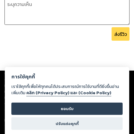
ส่งรีวิว
Copyright ©
2026
Storylog Co., Ltd. - สตอรี่ล็อกขอสงวนสิทธิ์ไม่รับผิดชอบ
การใช้คุกกี้
ต่อผลงานหรือเนื้อหาใดที่อัปโหลดผ่านเว็บไซต์และปรากฏว่าละเมิดสิทธิใน
ทรัพย์สินทางปัญญาของบุคคลอื่นหรือขัดต่อกฎหมายและศีลธรรม ดังนั้น ผู้อ่าน
เราใช้คุกกี้เพื่อให้ทุกคนได้ประสบการณ์การใช้งานที่ดียิ่งขึ้นอ่าน
ทุกท่านโปรดใช้วิจารณญาณในการกลั่นกรองด้วยตนเอง และหากท่านพบว่าส่วน
เพิ่มเติม
คลิก (Privacy Policy) และ (Cookie Policy)
หนึ่งส่วนใดขัดต่อกฎหมายและศีลธรรม กรุณาแจ้งมายังบริษัท เพื่อทีมงานจะได้
ดำเนินการในทันที ทั้งนี้ ทางสตอรี่ล็อกขอสงวนลิขสิทธิ์ตามพระราชบัญญัติ
ยอมรับ
ลิขสิทธิ์ พ.ศ. 2537 (ฉบับล่าสุด)
For support: member@ookbee.com
ปรับแต่งคุกกี้
Version
1.3.17