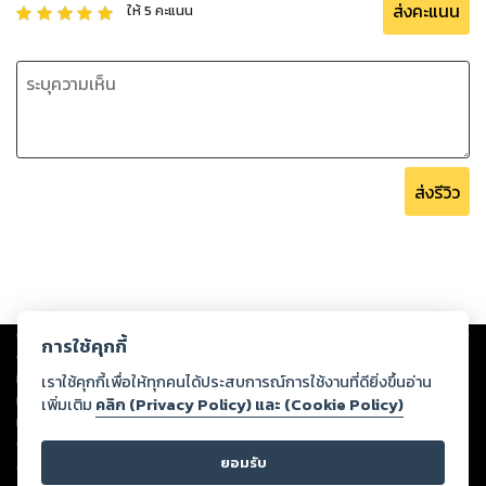
ส่งคะแนน
ให้
5
คะแนน
ส่งรีวิว
Copyright ©
2026
Storylog Co., Ltd. - สตอรี่ล็อกขอสงวนสิทธิ์ไม่รับผิดชอบ
การใช้คุกกี้
ต่อผลงานหรือเนื้อหาใดที่อัปโหลดผ่านเว็บไซต์และปรากฏว่าละเมิดสิทธิใน
ทรัพย์สินทางปัญญาของบุคคลอื่นหรือขัดต่อกฎหมายและศีลธรรม ดังนั้น ผู้อ่าน
เราใช้คุกกี้เพื่อให้ทุกคนได้ประสบการณ์การใช้งานที่ดียิ่งขึ้นอ่าน
ทุกท่านโปรดใช้วิจารณญาณในการกลั่นกรองด้วยตนเอง และหากท่านพบว่าส่วน
เพิ่มเติม
คลิก (Privacy Policy) และ (Cookie Policy)
หนึ่งส่วนใดขัดต่อกฎหมายและศีลธรรม กรุณาแจ้งมายังบริษัท เพื่อทีมงานจะได้
ดำเนินการในทันที ทั้งนี้ ทางสตอรี่ล็อกขอสงวนลิขสิทธิ์ตามพระราชบัญญัติ
ยอมรับ
ลิขสิทธิ์ พ.ศ. 2537 (ฉบับล่าสุด)