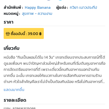
สำนักพิมพ์
:
Happy Banana
ผู้แต่ง :
กวิยา เนาวประทีป
หมวดหมู่
:
สุขภาพ - ความงาม
ราคา
ซื้อฉบับนี้
:
39.00
฿
เกี่ยวกับ
หนังสือ "กินเป็นผอมได้ใน 14 วัน" เกรทเขียนจากประสบการณ์ที่ได้
ดูแลเพื่อนๆ พบว่าปัญหาส่วนใหญ่สำหรับคนที่เริ่มต้นคุมอาหารคือ
การจัดเตรียมอาหารที่ดี เพราะเดี๋ยวนี้คนกินอาหารนอกบ้านกัน
มากขึ้น ฉะนั้น เกรทเลยให้แนวทางในการเลือกกินอาหารตามร้าน
ต่างๆ หัวใจสำคัญคือเราไม่จำเป็นต้องกินน้อย หรือไม่กินอาหารที่
เราอยากกินเลย แต่เราต้องกินให้ดี บาลานซ์ให้เป็น แค่นี้เราก็จะมี
แสดงมากขึ้น
รูปร่างที่ดี และมีสุขภาพดีได้อย่างยั่งยืน เป็นกำลังใจให้คนที่กำลัง
รายละเอียด
พยายามเพื่อสุขภาพที่ดีค่ะ
ISBN :
9786163125088