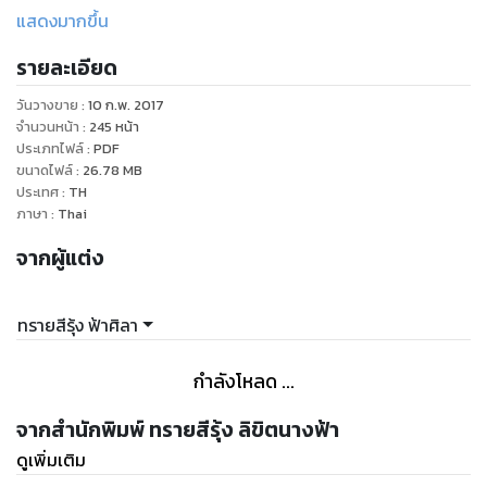
“อา อย่านะ อย่านะ”
แสดงมากขึ้น
“ชุดบ้าๆ ที่ปิด ‘นม’ ไม่มิดเขาให้เอามาใส่ลงในน้ำไม่ได้มายั่วผู้ชาย
รายละเอียด
ลงไป” อีริคตั้งท่าโยน
“คนใจร้าย ปล่อย”
วันวางขาย
:
10 ก.พ. 2017
“ปากดีลงไป” อีริคตั้งท่าโยนอีกครั้ง
จำนวนหน้า
:
245
หน้า
“กรี๊ดดด….อาริทขา บัวโกหก บัวไม่มีอะไรกับเขา” สาวน้อยสารภาพ
ประเภทไฟล์
:
PDF
ขนาดไฟล์
:
26.78
MB
ประเทศ
:
TH
ภาษา
:
Thai
จากผู้แต่ง
ทรายสีรุ้ง ฟ้าศิลา
กำลังโหลด ...
จากสำนักพิมพ์ ทรายสีรุ้ง ลิขิตนางฟ้า
ดูเพิ่มเติม