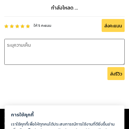
กำลังโหลด ...
ส่งคะแนน
ให้
5
คะแนน
ส่งรีวิว
Copyright ©
2026
Storylog Co., Ltd. - สตอรี่ล็อกขอสงวนสิทธิ์ไม่รับผิดชอบ
การใช้คุกกี้
ต่อผลงานหรือเนื้อหาใดที่อัปโหลดผ่านเว็บไซต์และปรากฏว่าละเมิดสิทธิใน
ทรัพย์สินทางปัญญาของบุคคลอื่นหรือขัดต่อกฎหมายและศีลธรรม ดังนั้น ผู้อ่าน
เราใช้คุกกี้เพื่อให้ทุกคนได้ประสบการณ์การใช้งานที่ดียิ่งขึ้นอ่าน
ทุกท่านโปรดใช้วิจารณญาณในการกลั่นกรองด้วยตนเอง และหากท่านพบว่าส่วน