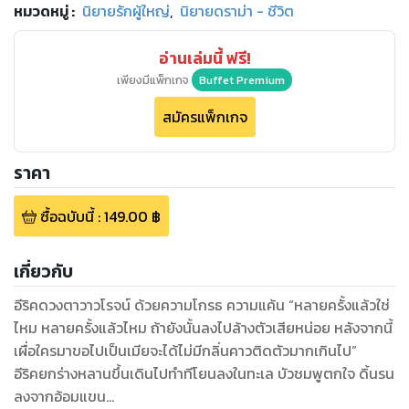
หมวดหมู่
:
นิยายรักผู้ใหญ่
,
นิยายดราม่า - ชีวิต
อ่านเล่มนี้ ฟรี!
เพียงมีแพ็กเกจ
Buffet Premium
สมัครแพ็กเกจ
ราคา
ซื้อฉบับนี้
:
149.00
฿
เกี่ยวกับ
อีริคดวงตาวาวโรจน์ ด้วยความโกรธ ความแค้น “หลายครั้งแล้วใช่
ไหม หลายครั้งแล้วไหม ถ้ายังนั้นลงไปล้างตัวเสียหน่อย หลังจากนี้
เผื่อใครมาขอไปเป็นเมียจะได้ไม่มีกลิ่นคาวติดตัวมากเกินไป”
อีริคยกร่างหลานขึ้นเดินไปทำทีโยนลงในทะเล บัวชมพูตกใจ ดิ้นรน
ลงจากอ้อมแขน