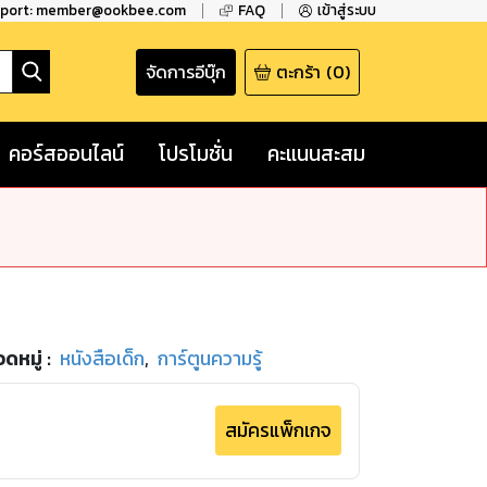
pport: member@ookbee.com
FAQ
เข้าสู่ระบบ
จัดการอีบุ๊ก
ตะกร้า
(
0
)
คอร์สออนไลน์
โปรโมชั่น
คะแนนสะสม
ดหมู่
:
หนังสือเด็ก
,
การ์ตูนความรู้
สมัครแพ็กเกจ