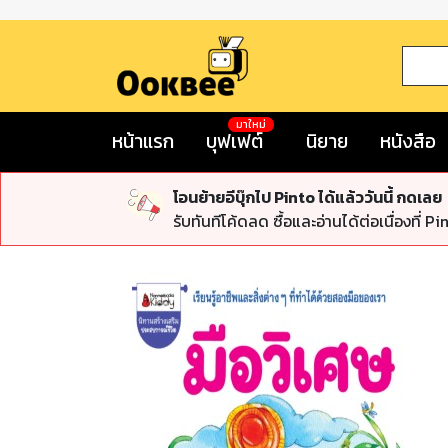
มาใหม่
หน้าแรก
บุฟเฟต์
นิยาย
หนังสือ
โอนย้ายอีบุ๊กไป Pinto ได้แล้ววันนี้ กดเลย
รับทันทีโค้ดลด ซื้อและอ่านได้ต่อเนื่องที่ Pi