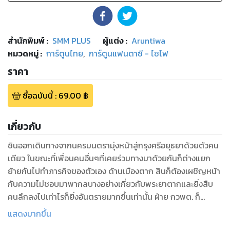
สำนักพิมพ์
:
SMM PLUS
ผู้แต่ง :
Aruntiwa
หมวดหมู่
:
การ์ตูนไทย
,
การ์ตูนแฟนตาซี - ไซไฟ
ราคา
ซื้อฉบับนี้
:
69.00
฿
เกี่ยวกับ
ชินออกเดินทางจากนครมนตรามุ่งหน้าสู่กรุงศรีอยุธยาด้วยตัวคน
เดียว ในขณะที่เพื่อนคนอื่นๆที่เคยร่วมทางมาด้วยกันก็ต่างแยก
ย้ายกันไปทำภารกิจของตัวเอง ด้านเมืองตาก สินก็ต้องเผชิญหน้า
กับความไม่ชอบมาพากลบางอย่างเกี่ยวกับพระยาตากและยิ่งสืบ
คนลึกลงไปเท่าไรก็ยิ่งอันตรายมากขึ้นเท่านั้น ฝ่าย กวพต. ก็
วางแผนที่จะช่วยพรรคพวกที่ถูกพระยาตากจับตัวไปกลับคืนมา
แสดงมากขึ้น
เรื่องราวทั้งหมดในเมืองตากกำลังเริ่มโกลาหลเข้าไปทุกที...