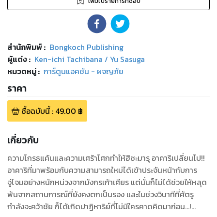
เพิ่มไปรายการที่ชอบ
สำนักพิมพ์
:
Bongkoch Publishing
ผู้แต่ง :
Ken-ichi Tachibana / Yu Sasuga
หมวดหมู่
:
การ์ตูนแอคชัน - ผจญภัย
ราคา
ซื้อฉบับนี้
:
49.00
฿
เกี่ยวกับ
ความโกรธแค้นและความเศร้าโศกทำให้ฮิซะมารุ อาคาริเปลี่ยนไป!!
อาคาริที่มาพร้อมกับความสามารถใหม่ได้เข้าประจันหน้ากับการ
จู่โจมอย่างหนักหน่วงจากมังกรเก้าเศียร แต่นั่นก็ไม่ได้ช่วยให้หลุด
พ้นจากสถานการณ์ที่ยังคงตกเป็นรอง และในช่วงวินาทีที่ศัตรู
กำลังจะคว้าชัย ก็ได้เกิดปาฏิหาริย์ที่ไม่มีใครคาดคิดมาก่อน...!