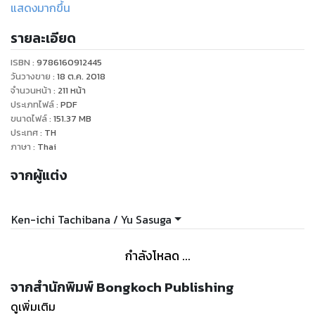
เจตจำนงที่ฝ่าฟันความชั่วร้ายและจิตวิญญาณที่สืบต่อมากำลังนำ
แสดงมากขึ้น
แสงสว่างมายังแผ่นดินบนดาวอังคาร!!
รายละเอียด
ISBN :
9786160912445
วันวางขาย
:
18 ต.ค. 2018
จำนวนหน้า
:
211
หน้า
ประเภทไฟล์
:
PDF
ขนาดไฟล์
:
151.37
MB
ประเทศ
:
TH
ภาษา
:
Thai
จากผู้แต่ง
Ken-ichi Tachibana / Yu Sasuga
กำลังโหลด ...
จากสำนักพิมพ์ Bongkoch Publishing
ดูเพิ่มเติม