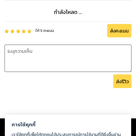
กำลังโหลด ...
ส่งคะแนน
ให้
5
คะแนน
ส่งรีวิว
Copyright ©
2026
Storylog Co., Ltd. - สตอรี่ล็อกขอสงวนสิทธิ์ไม่รับผิดชอบ
การใช้คุกกี้
ต่อผลงานหรือเนื้อหาใดที่อัปโหลดผ่านเว็บไซต์และปรากฏว่าละเมิดสิทธิใน
ทรัพย์สินทางปัญญาของบุคคลอื่นหรือขัดต่อกฎหมายและศีลธรรม ดังนั้น ผู้อ่าน
เราใช้คุกกี้เพื่อให้ทุกคนได้ประสบการณ์การใช้งานที่ดียิ่งขึ้นอ่าน