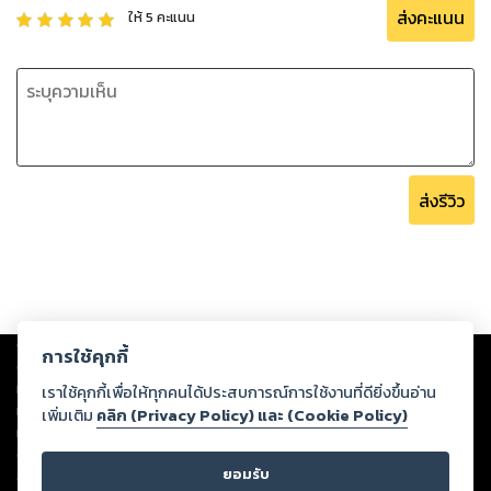
ส่งคะแนน
ให้
5
คะแนน
ส่งรีวิว
Copyright ©
2026
Storylog Co., Ltd. - สตอรี่ล็อกขอสงวนสิทธิ์ไม่รับผิดชอบ
การใช้คุกกี้
ต่อผลงานหรือเนื้อหาใดที่อัปโหลดผ่านเว็บไซต์และปรากฏว่าละเมิดสิทธิใน
ทรัพย์สินทางปัญญาของบุคคลอื่นหรือขัดต่อกฎหมายและศีลธรรม ดังนั้น ผู้อ่าน
เราใช้คุกกี้เพื่อให้ทุกคนได้ประสบการณ์การใช้งานที่ดียิ่งขึ้นอ่าน
ทุกท่านโปรดใช้วิจารณญาณในการกลั่นกรองด้วยตนเอง และหากท่านพบว่าส่วน
เพิ่มเติม
คลิก (Privacy Policy) และ (Cookie Policy)
หนึ่งส่วนใดขัดต่อกฎหมายและศีลธรรม กรุณาแจ้งมายังบริษัท เพื่อทีมงานจะได้
ดำเนินการในทันที ทั้งนี้ ทางสตอรี่ล็อกขอสงวนลิขสิทธิ์ตามพระราชบัญญัติ
ยอมรับ
ลิขสิทธิ์ พ.ศ. 2537 (ฉบับล่าสุด)