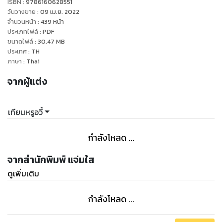
ISBN :
9786160628551
อีก
วันวางขาย
:
09 เม.ย. 2022
ทว่าแผนล่อเสือออกจากถ้ำของพวกทูเจวี๋ยเป็นแบบย้อนศร
จำนวนหน้า
:
439
หน้า
ประเภทไฟล์
:
PDF
เมื่อเขาทิ้งไพร่พลส่วนใหญ่ไว้อีกด้าน ที่นี่จึงกลับกลายเป็นเป้า
ขนาดไฟล์
:
30.47
MB
หมายหลักที่พวกทูเจวี๋ยบุกโจมตี
ประเทศ
:
TH
แต่พวกมันคิดว่าทำเพียงเท่านี้แล้วจะเอาชนะบุรุษแดนเหนือเช่นเขา
ภาษา
:
Thai
ได้หรือ
จากผู้แต่ง
คิดผิดเสียแล้ว เขาเป็นผู้บัญชาการ เป็นแม่ทัพใหญ่ของที่นี่
ไม่ว่าจะแดนเหนือ หรือบุตรและภรรยาของเขา ใครก็อย่าได้คิดจะ
แตะต้อง
เทียนหรูอวี้
ขอเพียงแค่หลี่ชีฉือยังมีใจจะร่วมชีวิตไปกับเขาล่ะก็
ทั้งชีวิตและจิตใจของนาง ทั้งหมดเขาจะปกป้องด้วยชีวิตของเขา
กำลังโหลด ...
เอง
"
จากสำนักพิมพ์ แจ่มใส
ดูเพิ่มเติม
กำลังโหลด ...