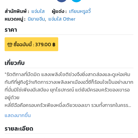
สำนักพิมพ์
:
แจ่มใส
ผู้แต่ง :
เทียนหรูอวี้
หมวดหมู่
:
นิยายจีน
,
แจ่มใส Other
ราคา
ซื้อฉบับนี้
:
379.00
฿
เกี่ยวกับ
"รัตติกาลที่มืดมิด แสงเพลิงโชติช่วงจึงยิ่งสาดส่องและดูเห่อเหิม
ทันทีที่ฝูถิงรู้ว่าเกิดการวางเพลิงเผาเมืองอวี๋ซีก็ร้อนใจเป็นอย่างมาก
ที่นั่นมิใช่เพียงมีเสบียง ยุทโธปกรณ์ แต่ยังมีครอบครัวของเขารอ
อยู่ด้วย
หลี่ชีฉือคือครอบครัวเพียงหนึ่งเดียวของเขา รวมทั้งทารกในครรภ์
ของนาง
แสดงมากขึ้น
แล้วก็เป็นยามนี้เองที่นางเจ็บท้องคลอด ช่างประจวบเหมาะอะไร
รายละเอียด
เพียงนี้
ฝูถิงห่วงทั้งการศึก ห่วงทั้งภรรยา ไหนจะลูกที่กำลังจะลืมตาดูโลก