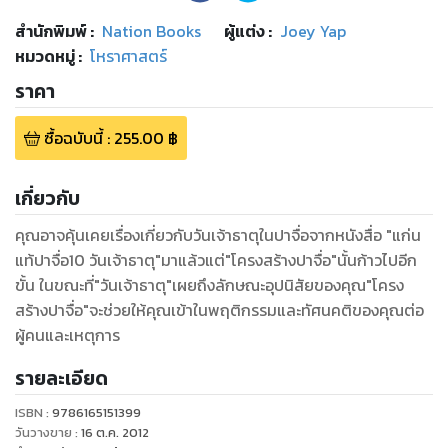
สำนักพิมพ์
:
Nation Books
ผู้แต่ง :
Joey Yap
หมวดหมู่
:
โหราศาสตร์
ราคา
ซื้อฉบับนี้
:
255.00
฿
เกี่ยวกับ
คุณอาจคุ้นเคยเรื่องเกี่ยวกับวันเจ้าธาตุในปาจื่อจากหนังสื่อ "แก่น
แท้ปาจื่อ10 วันเจ้าธาตุ"มาแล้วแต่"โครงสร้างปาจื่อ"นั้นก้าวไปอีก
ขั้น ในขณะที่"วันเจ้าธาตุ"เผยถึงลักษณะอุปนิสัยของคุณ"โครง
สร้างปาจื่อ"จะช่วยให้คุณเข้าในพฤติกรรมและทัศนคติของคุณต่อ
ผู้คนและเหตุการ
รายละเอียด
ISBN :
9786165151399
วันวางขาย
:
16 ต.ค. 2012