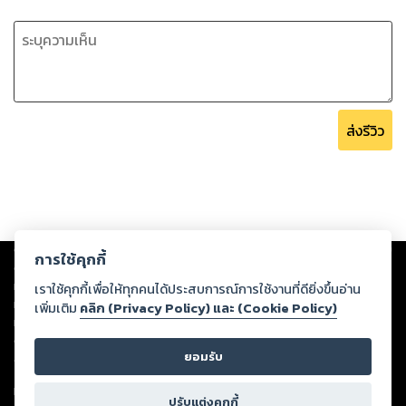
ส่งรีวิว
Copyright ©
2026
Storylog Co., Ltd. - สตอรี่ล็อกขอสงวนสิทธิ์ไม่รับผิดชอบ
การใช้คุกกี้
ต่อผลงานหรือเนื้อหาใดที่อัปโหลดผ่านเว็บไซต์และปรากฏว่าละเมิดสิทธิใน
ทรัพย์สินทางปัญญาของบุคคลอื่นหรือขัดต่อกฎหมายและศีลธรรม ดังนั้น ผู้อ่าน
เราใช้คุกกี้เพื่อให้ทุกคนได้ประสบการณ์การใช้งานที่ดียิ่งขึ้นอ่าน
ทุกท่านโปรดใช้วิจารณญาณในการกลั่นกรองด้วยตนเอง และหากท่านพบว่าส่วน
เพิ่มเติม
คลิก (Privacy Policy) และ (Cookie Policy)
หนึ่งส่วนใดขัดต่อกฎหมายและศีลธรรม กรุณาแจ้งมายังบริษัท เพื่อทีมงานจะได้
ดำเนินการในทันที ทั้งนี้ ทางสตอรี่ล็อกขอสงวนลิขสิทธิ์ตามพระราชบัญญัติ
ยอมรับ
ลิขสิทธิ์ พ.ศ. 2537 (ฉบับล่าสุด)
For support: member@ookbee.com
ปรับแต่งคุกกี้