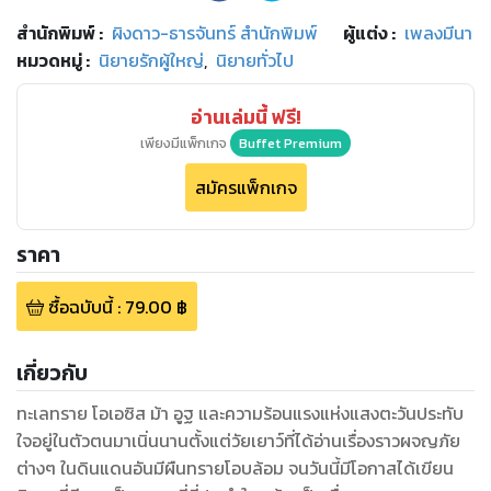
สำนักพิมพ์
:
ผิงดาว-ธารจันทร์ สำนักพิมพ์
ผู้แต่ง :
เพลงมีนา
หมวดหมู่
:
นิยายรักผู้ใหญ่
,
นิยายทั่วไป
อ่านเล่มนี้ ฟรี!
เพียงมีแพ็กเกจ
Buffet Premium
สมัครแพ็กเกจ
ราคา
ซื้อฉบับนี้
:
79.00
฿
เกี่ยวกับ
ทะเลทราย โอเอซิส ม้า อูฐ และความร้อนแรงแห่งแสงตะวันประทับ
ใจอยู่ในตัวตนมาเนิ่นนานตั้งแต่วัยเยาว์ที่ได้อ่านเรื่องราวผจญภัย
ต่างๆ ในดินแดนอันมีผืนทรายโอบล้อม จนวันนี้มีโอกาสได้เขียน