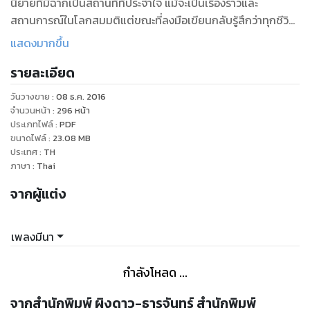
นิยายที่มีฉากเป็นสถานที่ที่ประจำใจ แม้จะเป็นเรื่องราวและ
สถานการณ์ในโลกสมมติแต่ขณะที่ลงมือเขียนกลับรู้สึกว่าทุกชีวิต
มีตัวตน ไม่ว่าจะเป็น อารยา นักกายภาพบำบัดที่เกลียดคำว่าหมอ
แสดงมากขึ้น
นวดจับใจ ราเฟย์ รัชทายาทหนุ่มร่างสูงสง่าที่มองโลกในแง่ร้าย
รายละเอียด
คานัน องครักษ์หนุ่มขี้เล่น องค์หญิงจัสมินที่แสนจะเป็นกันเองไม่
ถือยศศักดิ์ และการผจญภัยกับเหล่ากองโจงที่ทำให้หัวใจสองดวง
วันวางขาย
:
08 ธ.ค. 2016
ได้เรียนรู้ความหมายและคุณค่าของคำว่า ‘รัก’ และสิ่งเหล่านั้นล้วน
จำนวนหน้า
:
296
หน้า
บรรจุ ‘ลิขิตรักในเพลิงทราย’ เล่มนี้แล้ว
ประเภทไฟล์
:
PDF
ขนาดไฟล์
:
23.08
MB
ประเทศ
:
TH
ภาษา
:
Thai
จากผู้แต่ง
เพลงมีนา
กำลังโหลด ...
จากสำนักพิมพ์ ผิงดาว-ธารจันทร์ สำนักพิมพ์