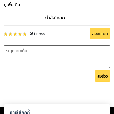
ดูเพิ่มเติม
กำลังโหลด ...
ส่งคะแนน
ให้
5
คะแนน
ส่งรีวิว
Copyright ©
2026
Storylog Co., Ltd. - สตอรี่ล็อกขอสงวนสิทธิ์ไม่รับผิดชอบ
การใช้คุกกี้