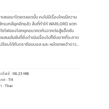
นำเสนอมาโดยตลอดนั้น คงไม่มีเรื่องไหนมีความ
ักรบกลียุคอีกแล้ว สิ่งที่ทำให้ WARLORD แตก
บบไซไฟของโลกยุคอนาคตกับฉากต่อสู้แอ็คชัน
่เปรียบได้กับดราก้อนบอล และ หมัดเทพเจ้าดาว
ดไฟล์
:
116.23
MB
เทศ
:
TH
ษา
:
Thai