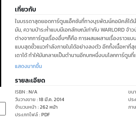
เกี่ยวกับ
ในบรรดาสุดยอดการ์ตูนแอ็คชันที่ทางบุรพัฒน์คอมิคส์ได้
มัน, ความบ้าระห่ำแบบมีเอกลักษณ์เท่ากับ WARLORD จ้าวน
ต่างจากการ์ตูนเรื่องอื่นๆก็คือ การผสมผสานเรื่องราวแ
แบบสุดขั้วแนวกำลังภายในได้อย่างลงตัว อีกทั้งเนื้อหาที่สุดแสนเข้มข้นที่ยิ่งดำเนินเรื่องไปก็ยิ่งยากที่จะคาด
เดาได้ ทำให้มันกลายเป็นตำนานอีกบทหนึ่งบนโลกการ์ตูนที
เหนือ เลยทีเดียว
แสดงมากขึ้น
รายละเอียด
ISBN :
N/A
ขนา
วันวางขาย
:
18 มี.ค. 2014
ประ
จำนวนหน้า
:
262
หน้า
ภา
ประเภทไฟล์
:
PDF