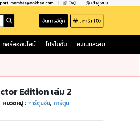
pport: member@ookbee.com
FAQ
เข้าสู่ระบบ
จัดการอีบุ๊ก
ตะกร้า
(
0
)
คอร์สออนไลน์
โปรโมชั่น
คะแนนสะสม
tor Edition เล่ม 2
หมวดหมู่
:
การ์ตูนจีน
,
การ์ตูน