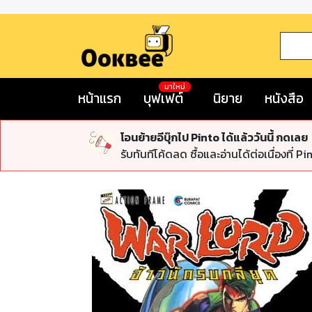
มาใหม่
หน้าแรก
บุฟเฟต์
นิยาย
หนังสือ
โอนย้ายอีบุ๊กไป Pinto ได้แล้ววันนี้ กดเลย
รับทันทีโค้ดลด ซื้อและอ่านได้ต่อเนื่องที่ Pi