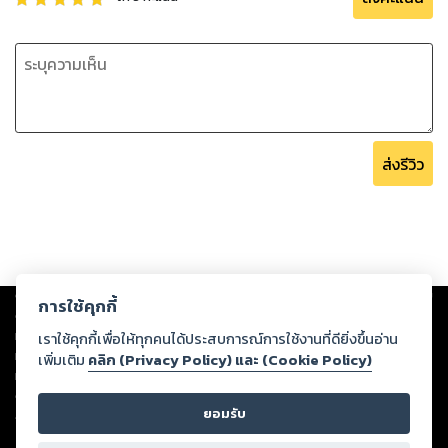
ส่งรีวิว
Copyright ©
2026
Storylog Co., Ltd. - สตอรี่ล็อกขอสงวนสิทธิ์ไม่รับผิดชอบ
การใช้คุกกี้
ต่อผลงานหรือเนื้อหาใดที่อัปโหลดผ่านเว็บไซต์และปรากฏว่าละเมิดสิทธิใน
ทรัพย์สินทางปัญญาของบุคคลอื่นหรือขัดต่อกฎหมายและศีลธรรม ดังนั้น ผู้อ่าน
เราใช้คุกกี้เพื่อให้ทุกคนได้ประสบการณ์การใช้งานที่ดียิ่งขึ้นอ่าน
ทุกท่านโปรดใช้วิจารณญาณในการกลั่นกรองด้วยตนเอง และหากท่านพบว่าส่วน
เพิ่มเติม
คลิก (Privacy Policy) และ (Cookie Policy)
หนึ่งส่วนใดขัดต่อกฎหมายและศีลธรรม กรุณาแจ้งมายังบริษัท เพื่อทีมงานจะได้
ดำเนินการในทันที ทั้งนี้ ทางสตอรี่ล็อกขอสงวนลิขสิทธิ์ตามพระราชบัญญัติ
ยอมรับ
ลิขสิทธิ์ พ.ศ. 2537 (ฉบับล่าสุด)