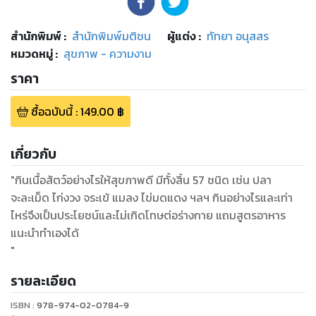
สำนักพิมพ์
:
สำนักพิมพ์มติชน
ผู้แต่ง :
ทัทยา อนุสสร
หมวดหมู่
:
สุขภาพ - ความงาม
ราคา
ซื้อฉบับนี้
:
149.00
฿
เกี่ยวกับ
"กินเนื้อสัตว์อย่างไรให้สุขภาพดี มีทั้งสิ้น 57 ชนิด เช่น ปลา
จะละเม็ด ไก่งวง จระเข้ แมลง ไข่มดแดง ฯลฯ กินอย่างไรและเท่า
ไหร่จึงเป็นประโยชน์และไม่เกิดโทษต่อร่างกาย แถมสูตรอาหาร
แนะนำทำเองได้
"
รายละเอียด
ISBN :
978-974-02-0784-9