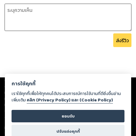
ส่งรีวิว
Copyright ©
2026
Storylog Co., Ltd. - สตอรี่ล็อกขอสงวนสิทธิ์ไม่รับผิดชอบ
การใช้คุกกี้
ต่อผลงานหรือเนื้อหาใดที่อัปโหลดผ่านเว็บไซต์และปรากฏว่าละเมิดสิทธิใน
ทรัพย์สินทางปัญญาของบุคคลอื่นหรือขัดต่อกฎหมายและศีลธรรม ดังนั้น ผู้อ่าน
เราใช้คุกกี้เพื่อให้ทุกคนได้ประสบการณ์การใช้งานที่ดียิ่งขึ้นอ่าน
ทุกท่านโปรดใช้วิจารณญาณในการกลั่นกรองด้วยตนเอง และหากท่านพบว่าส่วน
เพิ่มเติม
คลิก (Privacy Policy) และ (Cookie Policy)
หนึ่งส่วนใดขัดต่อกฎหมายและศีลธรรม กรุณาแจ้งมายังบริษัท เพื่อทีมงานจะได้
ดำเนินการในทันที ทั้งนี้ ทางสตอรี่ล็อกขอสงวนลิขสิทธิ์ตามพระราชบัญญัติ
ยอมรับ
ลิขสิทธิ์ พ.ศ. 2537 (ฉบับล่าสุด)
For support: member@ookbee.com
ปรับแต่งคุกกี้
Version
1.3.17