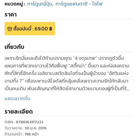
หมวดหมู่
:
การ์ตูนญี่ปุ่น
,
การ์ตูนแฟนตาซี - ไซไฟ
ราคา
ซื้อฉบับนี้
:
69.00
฿
เกี่ยวกับ
เพราะรักนี่แหละถึงได้ห้ามปรามคุณ “4 จตุรเทพ” ปรากฏตัวขึ้น
แผนการที่พวกเขาวางไว้คือฟื้นฟู “สติ๊กม่า” ขึ้นมา และก่อสงคราม
ศักดิ์สิทธิ์อีกครั้ง เอลิซาเบสตัดสินใจที่จะเป็นผู้นําของ “อัศวินแห่ง
บาปทั้ง 7” เพื่อจะพาเมลิโอดัสที่คลุ้มคลั่งเพราะความรักให้กลับมา
เป็นคนเดิม พันธสัญญาที่ให้สัตย์สาบานด้วยนามของผู้ที่เป็นที่รัก,
ดาบศักดิ์สิทธิ์ที่ถูกถอนออกมาโดยราชาที่แท้จริง, การเคลื่อนทัพ
แสดงมากขึ้น
แห่งความหวังด้วยปณิธานที่ศักดิ์สิทธิ์!!
รายละเอียด
ISBN :
9786164317222
วันวางขาย
:
30 ม.ค. 2019
จำนวนหน้า
:
196
หน้า